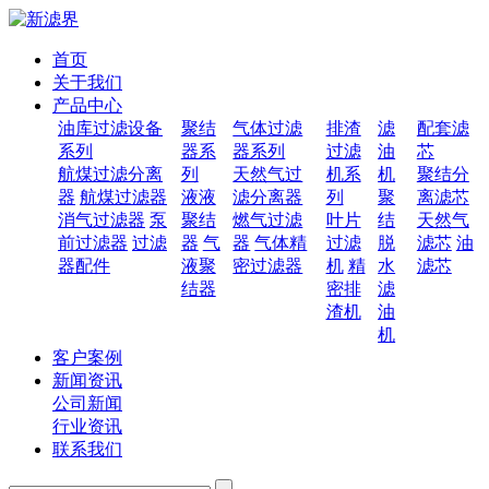
首页
关于我们
产品中心
油库过滤设备
聚结
气体过滤
排渣
滤
配套滤
系列
器系
器系列
过滤
油
芯
航煤过滤分离
列
天然气过
机系
机
聚结分
器
航煤过滤器
液液
滤分离器
列
聚
离滤芯
消气过滤器
泵
聚结
燃气过滤
叶片
结
天然气
前过滤器
过滤
器
气
器
气体精
过滤
脱
滤芯
油
器配件
液聚
密过滤器
机
精
水
滤芯
结器
密排
滤
渣机
油
机
客户案例
新闻资讯
公司新闻
行业资讯
联系我们