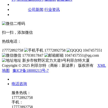
客户案例
新闻资讯
公司新闻
行业资讯
联系我们
扫一扫，添加微信
热线电话：
17772892758
手机 17772892758
QQ 1047457551
微信 17703817847
邮箱 1047457551@qq.com
地址 新乡市牧野区宏力大道9号利菲尔特大厦
Copyright © 2025 利菲尔特（商标：新滤界） 版权所有
XML
地图
豫ICP备18000213号-7
电话咨询
服务热线：
17772892758
手机：
17772892758