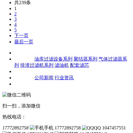
共239条
1
2
3
4
5
下一页
最后一页
关于我们
产品中心
油库过滤设备系列
聚结器系列
气体过滤器系
列
排渣过滤机系列
滤油机
配套滤芯
客户案例
新闻资讯
公司新闻
行业资讯
联系我们
扫一扫，添加微信
热线电话：
17772892758
手机 17772892758
QQ 1047457551