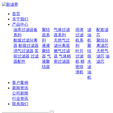
首页
关于我们
产品中心
油库过滤设备
聚结
气体过滤
排渣
滤
配套滤
系列
器系
器系列
过滤
油
芯
航煤过滤分离
列
天然气过
机系
机
聚结分
器
航煤过滤器
液液
滤分离器
列
聚
离滤芯
消气过滤器
泵
聚结
燃气过滤
叶片
结
天然气
前过滤器
过滤
器
气
器
气体精
过滤
脱
滤芯
油
器配件
液聚
密过滤器
机
精
水
滤芯
结器
密排
滤
渣机
油
机
客户案例
新闻资讯
公司新闻
行业资讯
联系我们