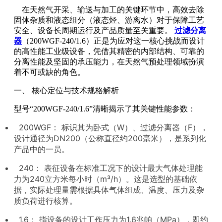
在天然气开采、输送与加工的关键环节中，高效去除
固体杂质和液态组分（液态烃、游离水）对于保障工艺
安全、设备长周期运行及产品质量至关重要。
过滤分离
器
（
200WGF-240/1.6
）正是为应对这一核心挑战而设计
的高性能工业级设备，凭借其精密的内部结构、可靠的
分离性能及坚固的承压能力，在天然气预处理领域扮演
着不可或缺的角色。
一、 核心定位与技术规格解析
型号“200WGF-240/1.6”清晰揭示了其关键性能参数：
200WGF： 标识其为卧式（W）、过滤分离器（F），
设计通径为DN200（公称直径约200毫米），是系列化
产品中的一员。
240： 表征设备在标准工况下的设计最大气体处理能
力为240立方米每小时（m³/h）。这是选型的基础依
据，实际处理量需根据具体气体组成、温度、压力及杂
质负荷进行核算。
1.6： 指设备的设计工作压力为1.6兆帕（MPa），即约