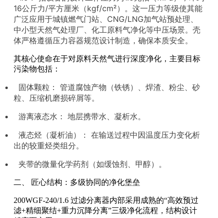
16公斤力/平方厘米（kgf/cm²）。这一压力等级使其能
广泛应用于城镇燃气门站、CNG/LNG加气站预处理、
中小型天然气处理厂、化工原料气净化等中压场景。壳
体严格遵循压力容器规范设计制造，确保本质安全。
其核心使命在于对原料天然气进行深度净化，主要目标
污染物包括：
固体颗粒： 管道腐蚀产物（铁锈）、焊渣、粉尘、砂
粒、压缩机磨损碎屑等。
游离液态水： 地层携带水、凝析水。
液态烃（凝析油）： 在输送过程中因温度压力变化析
出的较重烃类组分。
夹带的微量化学药剂（如缓蚀剂、甲醇）。
二、 匠心结构：多级协同的净化堡垒
200WGF-240/1.6 过滤分离器内部采用成熟的“高效预过
滤+精细聚结+重力沉降分离”三级净化流程，结构设计