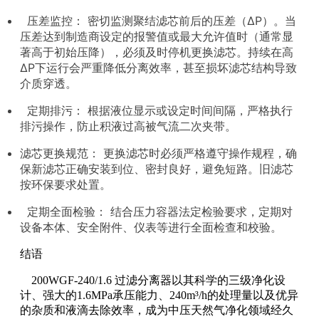
压差监控： 密切监测聚结滤芯前后的压差（ΔP）。当
压差达到制造商设定的报警值或最大允许值时（通常显
著高于初始压降），必须及时停机更换滤芯。持续在高
ΔP下运行会严重降低分离效率，甚至损坏滤芯结构导致
介质穿透。
定期排污： 根据液位显示或设定时间间隔，严格执行
排污操作，防止积液过高被气流二次夹带。
滤芯更换规范： 更换滤芯时必须严格遵守操作规程，确
保新滤芯正确安装到位、密封良好，避免短路。旧滤芯
按环保要求处置。
定期全面检验： 结合压力容器法定检验要求，定期对
设备本体、安全附件、仪表等进行全面检查和校验。
结语
200WGF-240/1.6 过滤分离器以其科学的三级净化设
计、强大的1.6MPa承压能力、240m³/h的处理量以及优异
的杂质和液滴去除效率，成为中压天然气净化领域经久