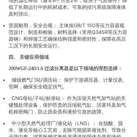
理的滤芯寿命（通常6个月至2年，取决于气质条件）降
低了长期运行中的耗材成本。可靠的排污系统保障液体
及时排出。
坚固耐用，安全合规： 主体按GB/T 150等压力容器规
范设计、制造和检验，材料选择（常用Q345R等压力容
器钢）和焊接工艺确保结构强度和密封性，保障在高压
工况下的长期安全运行。
四、 关键应用领域
200WGF-240/1.6 过滤分离器是以下领域的理想选择：
城镇燃气门站/调压站： 保护下游调压器、计量仪表、
管网，确保安全稳定供气。
CNG母站/子站/标准站： 作为压缩天然气加气站的关
键预处理设备，保护昂贵的压缩机气缸、活塞环及加气
机精密阀门，防止因杂质和液烃引发的故障。
中小型天然气处理厂/液化站（LNG）： 在脱酸、脱
水、液化等核心工艺前，去除可能损坏催化剂、导致分
子筛中毒、堵塞板翅式换热器通道的固体杂质和液烃。