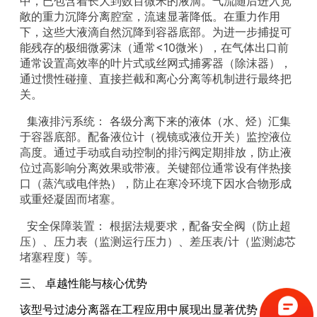
中，已包含着长大到数百微米的液滴。气流随后进入宽
敞的重力沉降分离腔室，流速显著降低。在重力作用
下，这些大液滴自然沉降到容器底部。为进一步捕捉可
能残存的极细微雾沫（通常<10微米），在气体出口前
通常设置高效率的叶片式或丝网式捕雾器（除沫器），
通过惯性碰撞、直接拦截和离心分离等机制进行最终把
关。
集液排污系统： 各级分离下来的液体（水、烃）汇集
于容器底部。配备液位计（视镜或液位开关）监控液位
高度。通过手动或自动控制的排污阀定期排放，防止液
位过高影响分离效果或带液。关键部位通常设有伴热接
口（蒸汽或电伴热），防止在寒冷环境下因水合物形成
或重烃凝固而堵塞。
安全保障装置： 根据法规要求，配备安全阀（防止超
压）、压力表（监测运行压力）、差压表/计（监测滤芯
堵塞程度）等。
三、 卓越性能与核心优势
该型号过滤分离器在工程应用中展现出显著优势：