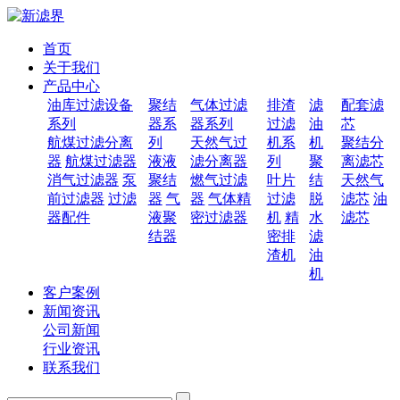
首页
关于我们
产品中心
油库过滤设备
聚结
气体过滤
排渣
滤
配套滤
系列
器系
器系列
过滤
油
芯
航煤过滤分离
列
天然气过
机系
机
聚结分
器
航煤过滤器
液液
滤分离器
列
聚
离滤芯
消气过滤器
泵
聚结
燃气过滤
叶片
结
天然气
前过滤器
过滤
器
气
器
气体精
过滤
脱
滤芯
油
器配件
液聚
密过滤器
机
精
水
滤芯
结器
密排
滤
渣机
油
机
客户案例
新闻资讯
公司新闻
行业资讯
联系我们