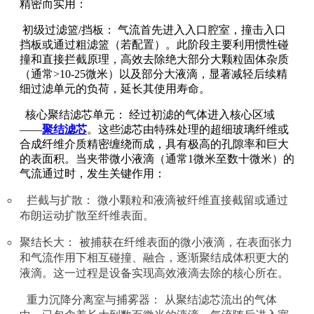
精密而实用：
初级过滤篮/挡板： 气流首先进入入口腔室，撞击入口
挡板或通过粗滤篮（若配置）。此阶段主要利用惯性碰
撞和直接拦截原理，高效去除绝大部分大颗粒固体杂质
（通常>10-25微米）以及部分大液滴，显著减轻后续精
细过滤单元的负荷，延长其使用寿命。
核心聚结滤芯单元： 经过初滤的气体进入核心区域
——
聚结滤芯
。这些滤芯由特殊处理的超细玻璃纤维或
合成纤维介质精密缠绕而成，具有极高的孔隙率和巨大
的表面积。当夹带微小液滴（通常1微米至数十微米）的
气流通过时，发生关键作用：
拦截与扩散： 微小颗粒和液滴被纤维直接截留或通过
布朗运动扩散至纤维表面。
聚结长大： 被捕获在纤维表面的微小液滴，在表面张力
和气流作用下相互碰撞、融合，逐渐聚结成体积更大的
液滴。这一过程是设备实现高效液滴去除的核心所在。
重力沉降分离室与捕雾器： 从聚结滤芯流出的气体