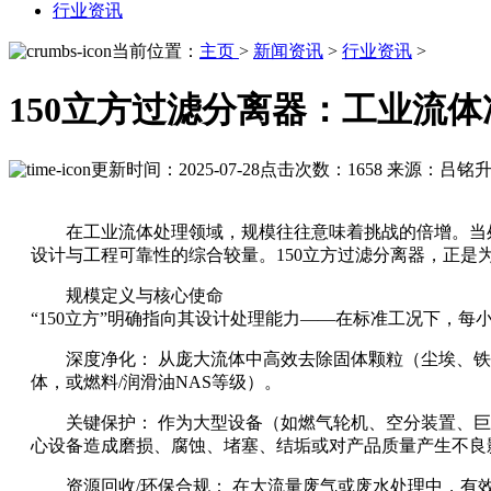
行业资讯
当前位置：
主页
>
新闻资讯
>
行业资讯
>
150立方过滤分离器：工业流
更新时间：2025-07-28
点击次数：1658
来源：吕铭
在工业流体处理领域，规模往往意味着挑战的倍增。当处
设计与工程可靠性的综合较量。150立方过滤分离器，正
规模定义与核心使命
“150立方”明确指向其设计处理能力——在标准工况下，
深度净化： 从庞大流体中高效去除固体颗粒（尘埃、铁屑、催
体，或燃料/润滑油NAS等级）。
关键保护： 作为大型设备（如燃气轮机、空分装置、
心设备造成磨损、腐蚀、堵塞、结垢或对产品质量产生不良
资源回收/环保合规： 在大流量废气或废水处理中，