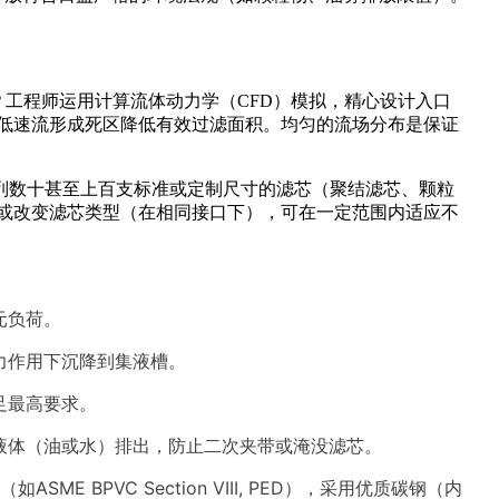
体？工程师运用计算流体动力学（CFD）模拟，精心设计入口
低速流形成死区降低有效过滤面积。均匀的流场分布是保证
排列数十甚至上百支标准或定制尺寸的滤芯（聚结滤芯、颗粒
或改变滤芯类型（在相同接口下），可在一定范围内适应不
元负荷。
力作用下沉降到集液槽。
足最高要求。
液体（油或水）排出，防止二次夹带或淹没滤芯。
BPVC Section VIII, PED），采用优质碳钢（内