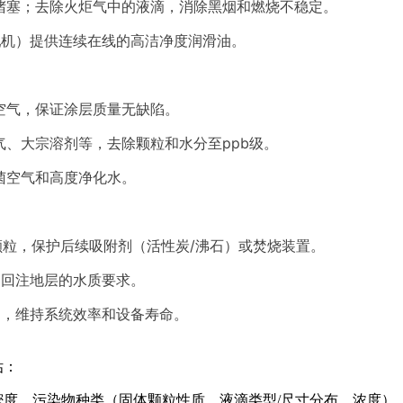
嘴堵塞；去除火炬气中的液滴，消除黑烟和燃烧不稳定。
轧机）提供连续在线的高洁净度润滑油。
空气，保证涂层质量无缺陷。
气、大宗溶剂等，去除颗粒和水分至ppb级。
菌空气和高度净化水。
颗粒，保护后续吸附剂（活性炭/沸石）或焚烧装置。
到回注地层的水质要求。
物，维持系统效率和设备寿命。
估：
密度、污染物种类（固体颗粒性质、液滴类型/尺寸分布、浓度）