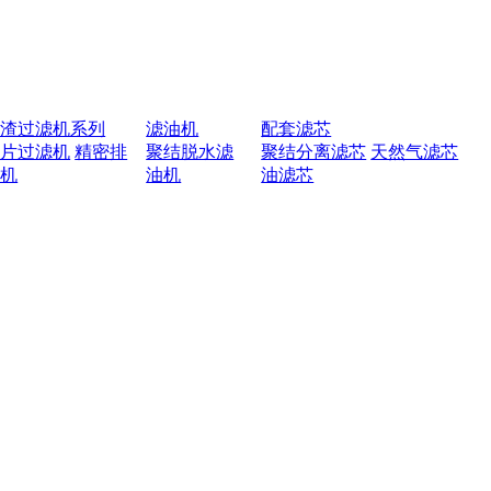
排渣过滤机系列
滤油机
配套滤芯
叶片过滤机
精密排
聚结脱水滤
聚结分离滤芯
天然气滤芯
渣机
油机
油滤芯