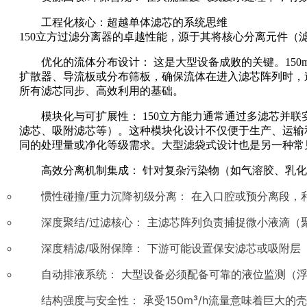
工程化核心：超越单体滤芯的系统思维
150立方过滤分离器的卓越性能，源于其将核心分离元件（
优化的流体分布设计： 这是大型设备成败的关键。15
扩散器、导流板或分布筛板，确保流体在进入滤芯阵列时，
所有滤芯同步、高效利用的基础。
模块化与可扩展性： 150立方能力通常通过多滤芯
滤芯、吸附滤芯等）。这种模块化设计不仅便于生产、运输
同的处理量或净化等级需求。大型滤袋式设计也是另一种常
高效分离机制集成： 针对复杂污染物（如气溶胶、乳化
惯性碰撞/重力沉降初级分离： 在入口腔或预分离段
深度聚结/过滤核心： 主滤芯阵列负责捕捉微小液滴
深度精滤/吸附保障： 下游可能设置保安滤芯或吸附
自动排液系统： 大型设备必须配备可靠的液位监测（
结构强度与安全性： 承受150m³/h流量意味着巨大的壳体