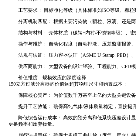
工艺要求： 目标净化等级（具体标准如ISO等级、颗
分离机制匹配： 根据主要污染物（颗粒、液滴、还是
结构与材料： 壳体材质（碳钢+内衬/不锈钢等级）、
操作与维护： 自动化程度（自动排液、压差监测报警
法规与认证： 压力容器认证（ASME U Stamp, PE
供应商能力： 大型设备的设计经验、工程能力、CFD
价值维度：规模效应的深度诠释
150立方过滤分离器的价值远超其物理尺寸和购置成本：
保障核心资产： 为价值数千万甚至上亿的大型关键设
提升工艺效能： 确保高纯气体/液体质量稳定，直接
降低综合运行成本： 高效的预分离和低系统压差设计
更换频率和废弃物量。
履行法规责任： 确保大规模工业排放（废气、废水）