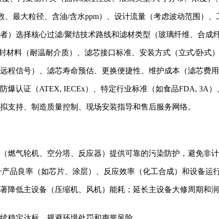
粒数、最大粒径、含油/含水ppm）、设计流量（考虑波动范围）
两者）选择核心过滤/聚结技术路线和滤材类型（玻璃纤维、合成
密封材料（耐温耐介质）、滤芯接口标准、安装方式（立式/卧式
、远程信号）、滤芯寿命预估、更换便捷性、维护成本（滤芯费
D）、防爆认证（ATEX, IECEx）、特定行业标准（如食品FDA, 
模拟支持、制造质量控制、现场安装指导和售后服务网络。
备（燃气轮机、空分塔、反应器）提供可靠的污染防护，避免非
提升产品良率（如芯片、涂层）、反应效率（化工合成）和设备运
显著降低主设备（压缩机、风机）能耗；延长主设备大修周期和润
持续稳定达标，规避环境处罚和声誉风险。