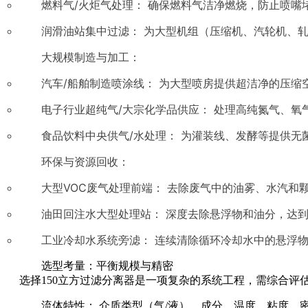
燃料气/火炬气处理： 确保燃料气洁净燃烧，防止喷
润滑油站集中过滤： 为大型机组（压缩机、汽轮机、
大规模制造与加工：
汽车/船舶制造喷涂线： 为大型喷房提供超洁净的压缩
电子行业超纯气/大宗化学品供应： 处理高纯氮气、氧
食品饮料中央供气/水处理： 为灌装线、发酵等提供无
环保与资源回收：
大型VOC废气处理前端： 去除废气中的油雾、水汽和
油田回注水大型处理站： 深度去除悬浮物和油分，达
工业冷却水系统旁滤： 连续清除循环冷却水中的悬浮
选型考量：平衡规模与精密
选择150立方过滤分离器是一项复杂的系统工程，需综合评
流体特性： 介质类型（气/液）、成分、温度、粘度、