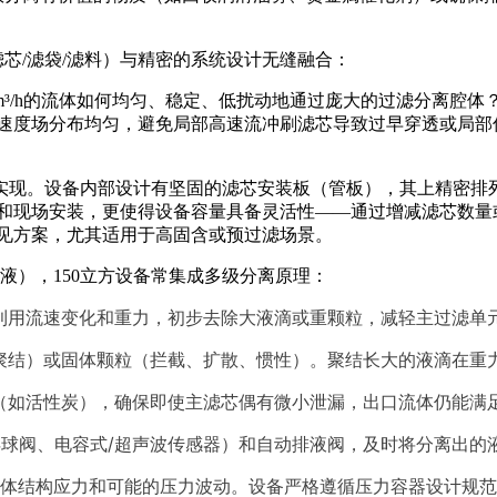
滤芯/滤袋/滤料）与精密的系统设计无缝融合：
0m³/h的流体如何均匀、稳定、低扰动地通过庞大的过滤分离腔
速度场分布均匀，避免局部高速流冲刷滤芯导致过早穿透或局部
并联实现。设备内部设计有坚固的滤芯安装板（管板），其上精密
和现场安装，更使得设备容量具备灵活性——通过增减滤芯数量
见方案，尤其适用于高固含或预过滤场景。
液），150立方设备常集成多级分离原理：
，利用流速变化和重力，初步去除大液滴或重颗粒，减轻主过滤单
（聚结）或固体颗粒（拦截、扩散、惯性）。聚结长大的液滴在重
层（如活性炭），确保即使主滤芯偶有微小泄漏，出口流体仍能满
浮球阀、电容式/超声波传感器）和自动排液阀，及时将分离出的
结构应力和可能的压力波动。设备严格遵循压力容器设计规范（如ASME 