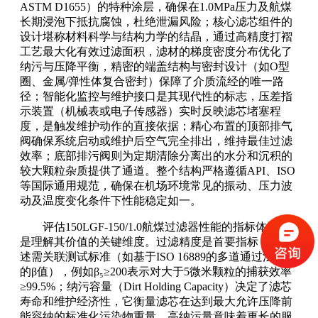
ASTM D1655）的特种涂层，确保在1.0MPa压力及航煤
长期浸泡下抵抗腐蚀，杜绝泄漏风险；核心滤芯组件的
设计堪称材料科学与结构力学的结晶，通过高精度打褶
工艺最大化有效过滤面积，滤材的梯度密度分布优化了
纳污与压降平衡，精密的端盖结构与密封设计（如O型
圈、金属/弹性体复合密封）保障了介质流经的唯一路
径；智能化监控与维护接口是其现代性的标志，压差指
示装置（机械表或电子传感器）实时反映滤芯堵塞程
度，是触发维护动作的直接依据；精心布置的顶部排气
阀确保系统启动或维护后空气完全排出，维持最佳过滤
效率；底部排污阀则为定期清除分离出的水分和沉积的
较大颗粒杂质提供了通道。整个结构严格遵循API、ISO
等国际通用规范，确保在机场环境常见的振动、压力波
动及温度变化条件下性能稳定如一。
评估150LGF-150/1.0航煤过滤器性能的指标体系，
是理解其价值的关键维度。过滤精度是首要指标，其表
述需关联测试标准（如基于ISO 16889的多道通过法测试
的β值），例如β₅≥200表示对大于5微米颗粒的捕获效率
≥99.5%；纳污容量（Dirt Holding Capacity）决定了滤芯
寿命和维护经济性，它衡量滤芯在达到最大允许压降前
能容纳的标准化污染物重量，高纳污量意味着更长的服