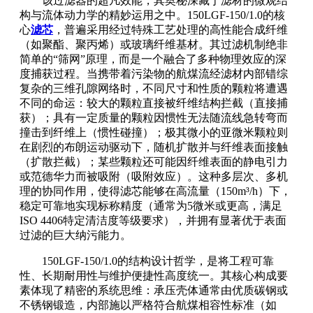
该过滤器的超凡效能，其奥秘深藏于滤材的微观结
构与流体动力学的精妙运用之中。150LGF-150/1.0的核
心
滤芯
，普遍采用经过特殊工艺处理的高性能合成纤维
（如聚酯、聚丙烯）或玻璃纤维基材。其过滤机制绝非
简单的“筛网”原理，而是一个融合了多种物理效应的深
度捕获过程。当携带着污染物的航煤流经滤材内部错综
复杂的三维孔隙网络时，不同尺寸和性质的颗粒将遭遇
不同的命运：较大的颗粒直接被纤维结构拦截（直接捕
获）；具有一定质量的颗粒因惯性无法随流线急转弯而
撞击到纤维上（惯性碰撞）；极其微小的亚微米颗粒则
在剧烈的布朗运动驱动下，随机扩散并与纤维表面接触
（扩散拦截）；某些颗粒还可能因纤维表面的静电引力
或范德华力而被吸附（吸附效应）。这种多层次、多机
理的协同作用，使得滤芯能够在高流量（150m³/h）下，
稳定可靠地实现标称精度（通常为5微米或更高，满足
ISO 4406特定清洁度等级要求），并拥有显著优于表面
过滤的巨大纳污能力。
150LGF-150/1.0的结构设计哲学，是将工程可靠
性、长期耐用性与维护便捷性高度统一。其核心构成要
素体现了精密的系统思维：承压壳体通常由优质碳钢或
不锈钢锻造，内部施以严格符合航煤相容性标准（如