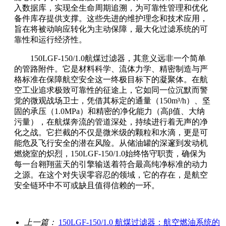
入数据库，实现全生命周期追溯，为可靠性管理和优化
备件库存提供支撑。这些先进的维护理念和技术应用，
旨在将被动响应转化为主动保障，最大化过滤系统的可
靠性和运行经济性。
150LGF-150/1.0航煤过滤器，其意义远非一个简单
的管路附件。它是材料科学、流体力学、精密制造与严
格标准在保障航空安全这一终极目标下的凝聚体。在航
空工业追求极致可靠性的征途上，它如同一位沉默而警
觉的微观战场卫士，凭借其标定的通量（150m³/h）、坚
固的承压（1.0MPa）和精密的净化能力（高β值、大纳
污量），在航煤奔流的管道深处，持续进行着无声的净
化之战。它拦截的不仅是微米级的颗粒和水滴，更是可
能危及飞行安全的潜在风险。从储油罐的深邃到发动机
燃烧室的炽烈，150LGF-150/1.0始终恪守职责，确保为
每一台翱翔蓝天的引擎输送着符合最高纯净标准的动力
之源。在这个对失误零容忍的领域，它的存在，是航空
安全链环中不可或缺且值得信赖的一环。
上一篇：
150LGF-150/1.0 航煤过滤器：航空燃油系统的