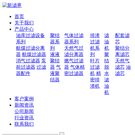
首页
关于我们
产品中心
油库过滤设备
聚结
气体过滤
排渣
滤
配套滤
系列
器系
器系列
过滤
油
芯
航煤过滤分离
列
天然气过
机系
机
聚结分
器
航煤过滤器
液液
滤分离器
列
聚
离滤芯
消气过滤器
泵
聚结
燃气过滤
叶片
结
天然气
前过滤器
过滤
器
气
器
气体精
过滤
脱
滤芯
油
器配件
液聚
密过滤器
机
精
水
滤芯
结器
密排
滤
渣机
油
机
客户案例
新闻资讯
公司新闻
行业资讯
联系我们