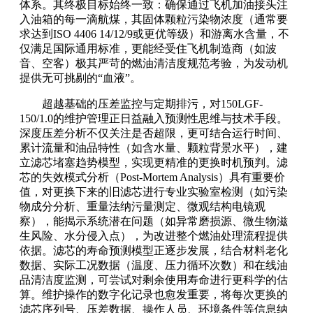
体系。其终极目标始终一致：确保通过飞机加油接头注
入油箱的每一滴航煤，其固体颗粒污染物浓度（通常要
求达到ISO 4406 14/12/9或更优等级）和游离水含量，不
仅满足国际通用标准，更能经受住飞机制造商（如波
音、空客）极其严苛的燃油清洁度规范考验，为发动机
提供无可挑剔的“血液”。
超越基础的压差监控与定期排污，对150LGF-
150/1.0的维护管理正日益融入预测性思维与技术手段。
深度压差分析不仅关注是否超限，更可结合运行时间、
累计流量和油品特性（如含水量、颗粒背景水平），建
立滤芯堵塞趋势模型，实现更精准的更换时机预判。滤
芯的失效模式分析（Post-Mortem Analysis）具有重要价
值，对更换下来的旧滤芯进行专业实验室检测（如污染
物成分分析、重量法纳污量测定、微观结构电镜观
察），能揭示系统潜在问题（如异常磨损源、微生物滋
生风险、水分侵入点），为改进整个燃油处理流程提供
依据。滤芯的寿命预测模型正逐步发展，结合材料老化
数据、实际工况数据（温度、压力循环次数）和在线油
品清洁度监测，可尝试对剩余使用寿命进行更科学的估
算。维护操作的数字化记录也愈发重要，将每次更换的
滤芯序列号、压差数据、操作人员、环境条件等信息纳