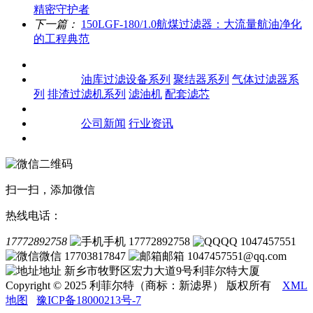
精密守护者
下一篇：
150LGF-180/1.0航煤过滤器：大流量航油净化
的工程典范
关于我们
产品中心
油库过滤设备系列
聚结器系列
气体过滤器系
列
排渣过滤机系列
滤油机
配套滤芯
客户案例
新闻资讯
公司新闻
行业资讯
联系我们
扫一扫，添加微信
热线电话：
17772892758
手机 17772892758
QQ 1047457551
微信 17703817847
邮箱 1047457551@qq.com
地址 新乡市牧野区宏力大道9号利菲尔特大厦
Copyright © 2025 利菲尔特（商标：新滤界） 版权所有
XML
地图
豫ICP备18000213号-7