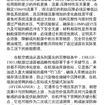
役周期和更少的停机更换；流量-压降特性至关重要，在
额定150m³/h流量下，清洁滤芯的初始压降必须足够低以
降低系统能耗，其压降随流量增加的变化曲线需平缓，
避免对系统流量造成过大扰动；结构完整性与密封性需
通过严格的水压、气密试验验证，确保在1.0MPa设计压
力及可能的瞬态冲击下安全无虞；材料相容性是所有接
触航煤部件的铁律，必须通过长期浸泡测试，证明其不
会溶胀、降解或向航煤中析出有害物质，完全符合航空
燃油规范。这些性能参数共同绘制了该过滤器在实际复
杂工况下的效能图谱。
在航空燃油从源头到翼尖的完整链条中，150LGF-
150/1.0航煤过滤器被战略性地部署于多个关键节点，承
担着不同的净化使命。在机场油库接收站，它是炼厂来
油进入庞大储罐前的最终“守门员”，确保入库燃油达到
储存清洁度标准，防止污染物在储罐中沉降积累。在机
场加油管网的核心泵站或大型罐式加油车
（HYDRAINER）上，它通常位于增压泵的下游、精密
流量计与控制阀的上游，为这些价值高昂且对污染极度
敏感的设备提供贴身防护。在机坪地下管网的关键分配
点，它也可能作为二次或三次过滤屏障，构成纵深防御