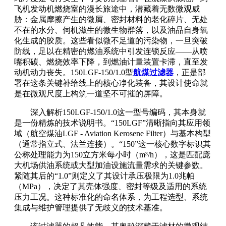
飞机发动机燃烧室的漫长旅途中，潜藏着无数微观威
胁：金属摩擦产生的微屑、密封材料的老化碎片、无处
不在的水分、伺机滋生的微生物群落，以及油品自身氧
化生成的胶质。这些看似微不足道的污染物，一旦突破
防线，足以在精密的燃油系统中引发连锁反应——从喷
嘴积碳、燃烧效率下降，到燃油计量装置卡滞，直至发
动机动力丧失。150LGF-150/1.0型
航煤过滤器
，正是部
署在这条关键补给线上的核心净化装备，其设计使命就
是在微观尺度上构筑一道坚不可摧的屏障。
深入解析150LGF-150/1.0这一型号编码，其本身就
是一份精炼的技术说明书。“150LGF”清晰指向其应用领
域（航空煤油LGF - Aviation Kerosene Filter）与基本构型
（通常指立式、法兰连接）。“150”这一核心数字标识其
公称处理能力为150立方米每小时（m³/h），这是匹配庞
大机场供油系统或大型加油设施流量需求的关键参数。
紧随其后的“1.0”则定义了其设计承压极限为1.0兆帕
（MPa），决定了其壳体强度、密封等级及适用的系统
压力工况。这种标准化的命名体系，为工程选型、系统
集成与维护管理提供了无歧义的技术基准。