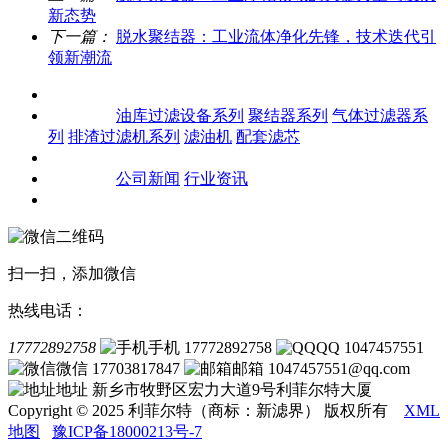
新态势
下一篇：
脱水聚结器：工业流体净化先锋，技术迭代引
领新潮流
关于我们
产品中心
油库过滤设备系列
聚结器系列
气体过滤器系
列
排渣过滤机系列
滤油机
配套滤芯
客户案例
新闻资讯
公司新闻
行业资讯
联系我们
扫一扫，添加微信
热线电话：
17772892758
手机 17772892758
QQ 1047457551
微信 17703817847
邮箱 1047457551@qq.com
地址 新乡市牧野区宏力大道9号利菲尔特大厦
Copyright © 2025 利菲尔特（商标：新滤界） 版权所有
XML
地图
豫ICP备18000213号-7