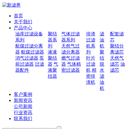
首页
关于我们
产品中心
油库过滤设备
聚结
气体过滤
排渣
滤
配套滤
系列
器系
器系列
过滤
油
芯
航煤过滤分离
列
天然气过
机系
机
聚结分
器
航煤过滤器
液液
滤分离器
列
聚
离滤芯
消气过滤器
泵
聚结
燃气过滤
叶片
结
天然气
前过滤器
过滤
器
气
器
气体精
过滤
脱
滤芯
油
器配件
液聚
密过滤器
机
精
水
滤芯
结器
密排
滤
渣机
油
机
客户案例
新闻资讯
公司新闻
行业资讯
联系我们