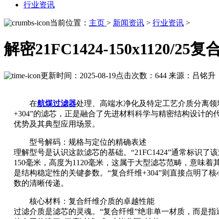
行业资讯
当前位置：
主页
>
新闻资讯
>
行业资讯
>
解密21FC1424-150x1120
更新时间：2025-08-19
点击次数：644
来源：吕铭升
在
航煤过滤器
处理、高端水净化及特定工艺介质分离领
+304”的滤芯，正是融合了先进材料科学与精密结构设计
优势及其典型应用场景。
型号解码：规格与定位的精确表述
理解型号是认识这款滤芯的基础。“21FC1424”通常标识了
150毫米，高度为1120毫米，这属于大型滤芯范畴，意味
是结构稳定性的关键参数。“复合纤维+304”则直接点明
数的清晰传递。
核心材料：复合纤维介质的卓越性能
过滤介质是滤芯的灵魂。“复合纤维”绝非单一材质，而是