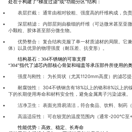
处在于构建了“梯度过滤”或“功能分区”结构：
表层拦截： 通常由相对较粗、强度高的纤维构成，负
深层精滤： 内部层则由极细的纤维（可达微米甚至亚
小颗粒、胶体甚至部分微生物。
优势整合： 复合结构克服了单一材质滤材的局限。它
体）以及优异的物理强度（耐压差、抗变形）。
结构基石：304不锈钢的可靠支撑
“304”指代了滤芯内部核心骨架和端盖等承压部件所使用的奥氏体不
强度与刚性： 为长筒状（尤其1120mm高度）的滤
耐腐蚀性： 304不锈钢含有18%以上的铬和8%以
下的长期使用寿命和材料安全性，避免金属离子污染滤液。
洁净卫生： 表面光滑易清洁，符合食品、饮料、制药（
高温适应性： 可在较宽的温度范围内（通常-200°C
性能优势：高效、稳定、长寿命