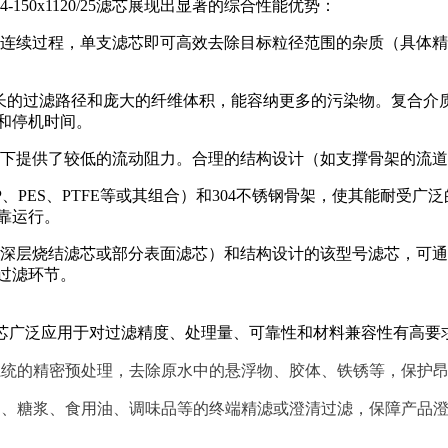
-150x1120/25滤芯展现出显著的综合性能优势：
连续过程，单支滤芯即可高效去除目标粒径范围的杂质（具体精度β
意味着超长的过滤路径和庞大的纤维体积，能容纳更多的污染物。复
和停机时间。
态下提供了较低的流动阻力。合理的结构设计（如支撑骨架的流
、PES、PTFE等或其组合）和304不锈钢骨架，使其能耐受
靠运行。
深层烧结滤芯或部分表面滤芯）和结构设计的该型号滤芯，可通过
过滤环节。
纤维+304滤芯广泛应用于对过滤精度、处理量、可靠性和材料兼容性有高
）系统的精密预处理，去除原水中的悬浮物、胶体、铁锈等，保护
品、糖浆、食用油、调味品等的终端精滤或澄清过滤，保障产品澄