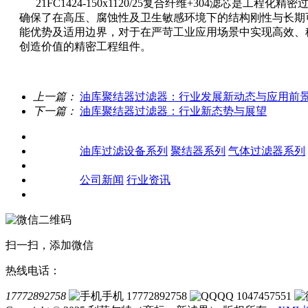
21FC1424-150x1120/25复合纤维+304滤芯是
确保了在高压、腐蚀性及卫生敏感环境下的结构刚性与长期可
能优势及适用边界，对于在严苛工业应用场景中实现高效、
创造价值的精密工程组件。
上一篇：
油库聚结器过滤器：行业发展新动态与应用前
下一篇：
油库聚结器过滤器：行业新态势与展望
关于我们
产品中心
油库过滤设备系列
聚结器系列
气体过滤器系列
客户案例
新闻资讯
公司新闻
行业资讯
联系我们
扫一扫，添加微信
热线电话：
17772892758
手机 17772892758
QQ 1047457551