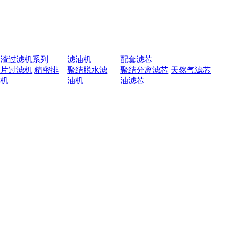
排渣过滤机系列
滤油机
配套滤芯
叶片过滤机
精密排
聚结脱水滤
聚结分离滤芯
天然气滤芯
渣机
油机
油滤芯