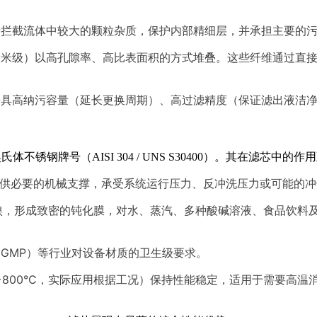
责拦截流体中较大的颗粒杂质，保护内部精细层，并承担主要的
微米级）以高孔隙率、高比表面积的方式堆叠。这些纤维通过直
兼具高纳污容量（延长更换周期）、高过滤精度（保证滤出液洁
锈钢牌号（AISI 304 / UNS S30400）。其在滤芯中的
芯提供必要的机械支撑，承受系统运行压力、反冲洗压力或可能的
上的镍，形成致密的钝化膜，对水、蒸汽、多种酸碱溶液、食品饮
GMP）等行业对设备材质的卫生级要求。
至+800°C，实际应用根据工况）保持性能稳定，适用于需要高温