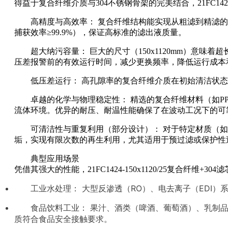
得益于复合纤维介质与304不锈钢骨架的完美结合，21FC1424
高精度与高效率： 复合纤维结构能实现从粗滤到精滤的
捕获效率≥99.9%），保证高标准的滤出液质量。
超大纳污容量： 巨大的尺寸（150x1120mm）
压差报警前的有效运行时间，减少更换频率，降低运行成本
低压差运行： 高孔隙率的复合纤维介质在初始清洁状
卓越的化学与物理稳定性： 精选的复合纤维材料（如PP
流体环境。优异的耐压、耐温性能确保了在波动工况下的可
可清洁性与重复利用（部分设计）： 对于特定材质（如
垢，实现有限次数的再生利用，尤其适用于预过滤或保护性
典型应用场景
凭借其强大的性能，21FC1424-150x1120/25复合
工业水处理： 大型反渗透（RO）、电去离子（EDI
食品饮料工业： 果汁、酒类（啤酒、葡萄酒）、乳制
质符合食品安全接触要求。