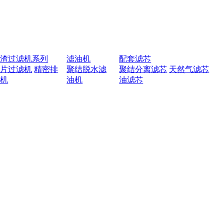
排渣过滤机系列
滤油机
配套滤芯
叶片过滤机
精密排
聚结脱水滤
聚结分离滤芯
天然气滤芯
渣机
油机
油滤芯