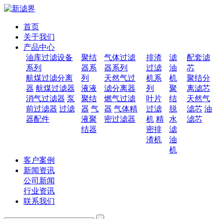
首页
关于我们
产品中心
油库过滤设备
聚结
气体过滤
排渣
滤
配套滤
系列
器系
器系列
过滤
油
芯
航煤过滤分离
列
天然气过
机系
机
聚结分
器
航煤过滤器
液液
滤分离器
列
聚
离滤芯
消气过滤器
泵
聚结
燃气过滤
叶片
结
天然气
前过滤器
过滤
器
气
器
气体精
过滤
脱
滤芯
油
器配件
液聚
密过滤器
机
精
水
滤芯
结器
密排
滤
渣机
油
机
客户案例
新闻资讯
公司新闻
行业资讯
联系我们