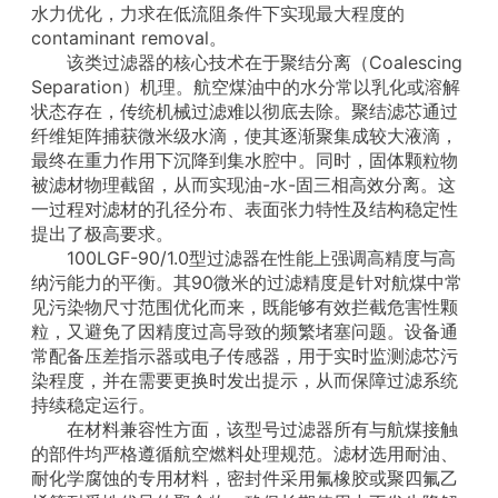
水力优化，力求在低流阻条件下实现最大程度的
contaminant removal。
该类过滤器的核心技术在于聚结分离（Coalescing
Separation）机理。航空煤油中的水分常以乳化或溶解
状态存在，传统机械过滤难以彻底去除。聚结滤芯通过
纤维矩阵捕获微米级水滴，使其逐渐聚集成较大液滴，
最终在重力作用下沉降到集水腔中。同时，固体颗粒物
被滤材物理截留，从而实现油-水-固三相高效分离。这
一过程对滤材的孔径分布、表面张力特性及结构稳定性
提出了极高要求。
100LGF-90/1.0型过滤器在性能上强调高精度与高
纳污能力的平衡。其90微米的过滤精度是针对航煤中常
见污染物尺寸范围优化而来，既能够有效拦截危害性颗
粒，又避免了因精度过高导致的频繁堵塞问题。设备通
常配备压差指示器或电子传感器，用于实时监测滤芯污
染程度，并在需要更换时发出提示，从而保障过滤系统
持续稳定运行。
在材料兼容性方面，该型号过滤器所有与航煤接触
的部件均严格遵循航空燃料处理规范。滤材选用耐油、
耐化学腐蚀的专用材料，密封件采用氟橡胶或聚四氟乙