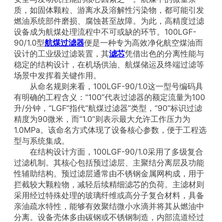
质，如固体颗粒、游离水及溶解性污染物，都可能引发
燃油系统部件磨损、腐蚀甚至故障。为此，高精度过滤
设备成为航煤处理流程中不可或缺的环节。100LGF-
90/1.0型
航煤过滤器
便是一种专为高效净化航空煤油而
设计的工业级过滤装置，其
滤芯
凭借出色的分离性能与
稳定的结构设计，在机场供油、航煤储运及终端过滤等
场景中发挥着关键作用。
从命名规则来看，100LGF-90/1.0这一型号编码具
有明确的工程含义：“100”代表过滤器的额定流量为100
升/分钟，“LGF”指代“航煤过滤器”类型，“90”标识过滤
精度为90微米，而“1.0”则表示最大允许工作压力为
1.0MPa。该命名方式体现了设备核心参数，便于工程选
型与系统集成。
在结构设计方面，100LGF-90/1.0采用了多级复合
过滤机制。其核心包括预过滤层、主聚结分离层及功能
性辅助结构。预过滤层通常由不锈钢金属网构成，用于
拦截较大颗粒物，减轻后续精细滤芯的负荷。主滤材则
采用经过特殊处理的玻璃纤维或高分子复合材料，具备
亲油疏水特性，能够有效聚结微小水滴并将其从燃油中
分离。设备壳体多由碳钢或不锈钢制造，内部流道经过