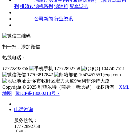
产品中心
油库过滤设备系列
聚结器系列
气体过滤器系
列
排渣过滤机系列
滤油机
配套滤芯
客户案例
新闻资讯
公司新闻
行业资讯
联系我们
扫一扫，添加微信
热线电话：
17772892758
手机 17772892758
QQ 1047457551
微信 17703817847
邮箱 1047457551@qq.com
地址 新乡市牧野区宏力大道9号利菲尔特大厦
Copyright © 2025 利菲尔特（商标：新滤界） 版权所有
XML
地图
豫ICP备18000213号-7
电话咨询
服务热线：
17772892758
手机：