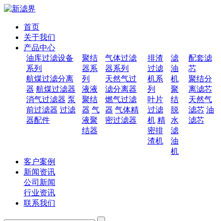
首页
关于我们
产品中心
油库过滤设备
聚结
气体过滤
排渣
滤
配套滤
系列
器系
器系列
过滤
油
芯
航煤过滤分离
列
天然气过
机系
机
聚结分
器
航煤过滤器
液液
滤分离器
列
聚
离滤芯
消气过滤器
泵
聚结
燃气过滤
叶片
结
天然气
前过滤器
过滤
器
气
器
气体精
过滤
脱
滤芯
油
器配件
液聚
密过滤器
机
精
水
滤芯
结器
密排
滤
渣机
油
机
客户案例
新闻资讯
公司新闻
行业资讯
联系我们