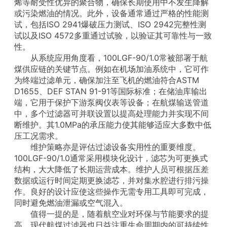
烯等耐受性优异的聚合物，确保长期使用中不发生降解
或污染燃油的情况。此外，设备通常通过严格的性能测
试，包括ISO 2941爆破压力测试、ISO 2942完整性测
试以及ISO 4572多重通过试验，以验证其可靠性与一致
性。
从系统应用角度看，100LGF-90/1.0常被部署于航
煤供应链的关键节点。例如在机场加油系统中，它可作
为终端过滤单元，确保加注至飞机的燃油符合ASTM
D1655、DEF STAN 91-91等国际标准；在储油库输出
端，它用于保护下游泵阀仪表等设备；在航煤输送管道
中，多个过滤器可并联设置以提高处理能力并实现不间
断维护。其1.0MPa的承压能力使其能够适应大多数中低
压工况需求。
维护策略亦是评估过滤设备实用性的重要维度。
100LGF-90/1.0通常采用模块化设计，滤芯为可更换式
结构，大大降低了长期运营成本。维护人员可根据压差
数据或运行时间定期更换滤芯，并对集水腔进行排污操
作。良好的设计应使这些操作无需专用工具即可完成，
同时避免燃油泄漏或空气混入。
值得一提的是，随着航空业对环保与节能要求的提
高，现代航煤过滤器也日益注重生命周期内的可持续性