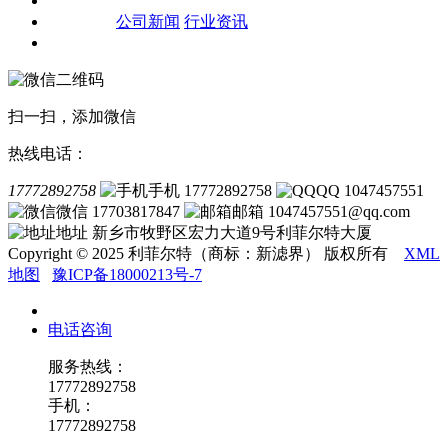
客户案例
新闻资讯
公司新闻
行业资讯
联系我们
扫一扫，添加微信
热线电话：
17772892758
手机 17772892758
QQ 1047457551
微信 17703817847
邮箱 1047457551@qq.com
地址 新乡市牧野区宏力大道9号利菲尔特大厦
Copyright © 2025 利菲尔特（商标：新滤界） 版权所有
XML
地图
豫ICP备18000213号-7
电话咨询
服务热线：
17772892758
手机：
17772892758