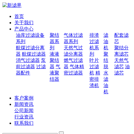
首页
关于我们
产品中心
油库过滤设备
聚结
气体过滤
排渣
滤
配套滤
系列
器系
器系列
过滤
油
芯
航煤过滤分离
列
天然气过
机系
机
聚结分
器
航煤过滤器
液液
滤分离器
列
聚
离滤芯
消气过滤器
泵
聚结
燃气过滤
叶片
结
天然气
前过滤器
过滤
器
气
器
气体精
过滤
脱
滤芯
油
器配件
液聚
密过滤器
机
精
水
滤芯
结器
密排
滤
渣机
油
机
客户案例
新闻资讯
公司新闻
行业资讯
联系我们