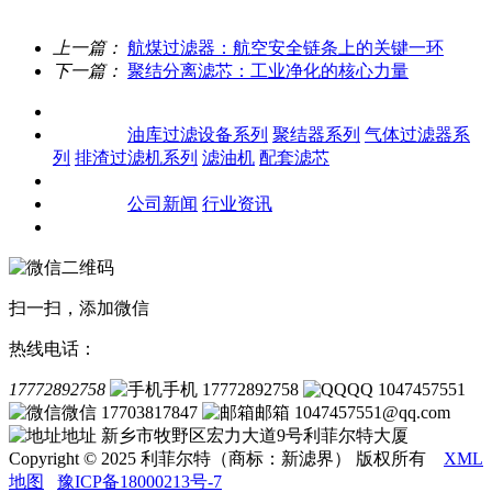
上一篇：
航煤过滤器：航空安全链条上的关键一环
下一篇：
聚结分离滤芯：工业净化的核心力量
关于我们
产品中心
油库过滤设备系列
聚结器系列
气体过滤器系
列
排渣过滤机系列
滤油机
配套滤芯
客户案例
新闻资讯
公司新闻
行业资讯
联系我们
扫一扫，添加微信
热线电话：
17772892758
手机 17772892758
QQ 1047457551
微信 17703817847
邮箱 1047457551@qq.com
地址 新乡市牧野区宏力大道9号利菲尔特大厦
Copyright © 2025 利菲尔特（商标：新滤界） 版权所有
XML
地图
豫ICP备18000213号-7