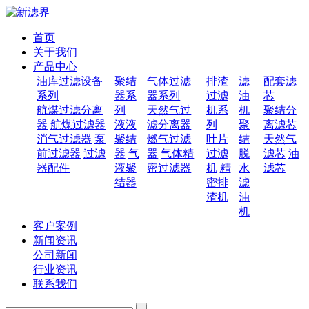
首页
关于我们
产品中心
油库过滤设备
聚结
气体过滤
排渣
滤
配套滤
系列
器系
器系列
过滤
油
芯
航煤过滤分离
列
天然气过
机系
机
聚结分
器
航煤过滤器
液液
滤分离器
列
聚
离滤芯
消气过滤器
泵
聚结
燃气过滤
叶片
结
天然气
前过滤器
过滤
器
气
器
气体精
过滤
脱
滤芯
油
器配件
液聚
密过滤器
机
精
水
滤芯
结器
密排
滤
渣机
油
机
客户案例
新闻资讯
公司新闻
行业资讯
联系我们