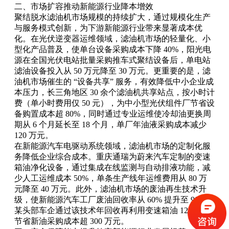
二、市场扩容推动新能源行业降本增效
聚结脱水滤油机市场规模的持续扩大，通过规模化生产
与服务模式创新，为下游新能源行业带来显著成本优
化。在光伏逆变器运维领域，滤油机市场的轻量化、小
型化产品普及，使单台设备采购成本下降 40%，阳光电
源在全国光伏电站批量采购推车式聚结设备后，单电站
滤油设备投入从 50 万元降至 30 万元。更重要的是，滤
油机市场催生的 “设备共享” 服务，有效降低中小企业成
本压力，长三角地区 30 余个滤油机共享站点，按小时计
费（单小时费用仅 50 元），为中小型光伏组件厂节省设
备购置成本超 80%，同时通过专业运维使冷却油更换周
期从 6 个月延长至 18 个月，单厂年油液采购成本减少
120 万元。
在新能源汽车电驱动系统领域，滤油机市场的定制化服
务降低企业综合成本。重庆通瑞为蔚来汽车定制的变速
箱油净化设备，通过集成在线监测与自动排液功能，减
少人工运维成本 50%，单条生产线年运维费用从 80 万
元降至 40 万元。此外，滤油机市场的废油再生技术升
级，使新能源汽车工厂废油回收率从 60% 提升至 90%，
某头部车企通过该技术年回收再利用变速箱油 120 吨，
节省新油采购成本超 300 万元。