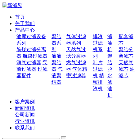
首页
关于我们
产品中心
油库过滤设备
聚结
气体过滤
排渣
滤
配套滤
系列
器系
器系列
过滤
油
芯
航煤过滤分离
列
天然气过
机系
机
聚结分
器
航煤过滤器
液液
滤分离器
列
聚
离滤芯
消气过滤器
泵
聚结
燃气过滤
叶片
结
天然气
前过滤器
过滤
器
气
器
气体精
过滤
脱
滤芯
油
器配件
液聚
密过滤器
机
精
水
滤芯
结器
密排
滤
渣机
油
机
客户案例
新闻资讯
公司新闻
行业资讯
联系我们