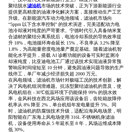
聚结脱水
滤油机
市场的技术突破，正为下游新能源行业
提供更高精度的油液净化解决方案，直接推动生产工艺
升级。在新能源汽车动力电池领域，滤油机市场向
“5ppm 以下含水率控制” 的技术演进，完美适配动力电
池冷却液对纯度的严苛要求。宁德时代引入具备纳米复
合滤材的聚结分离系统后，电池冷却系统的导热效率提
升 18%，电池循环寿命延长 15%，不良率从 3.2% 降至
1.8%，为高能量密度电池量产奠定基础。随着滤油机智
能化水平提升，搭载 AI 诊断功能的设备可实时监测冷
却液纯度，比亚迪电池工厂通过该技术实现油液异常预
警响应时间缩短至 10 分钟，避免因油液问题导致的生产
线停工，单厂年减少经济损失超 2000 万元。
在风电领域，滤油机市场针对极端工况的技术创新，解
决了风电机组润滑难题。抗冻型聚结滤油机的普及，使
风电机组在 - 30℃低温环境下仍能保持 99% 的脱水效
率，金风科技在西北风场应用该设备后，齿轮箱故障停
机率从 8% 降至 2%，单台机组年发电量提升 5%。同
时，滤油机的防腐蚀技术升级，适配沿海风电场景，明
阳智能在广东海上风电场使用 316L 不锈钢机身滤油
机，设备使用寿命从 5 年延长至 8 年，风场运维成本降
低 30%。