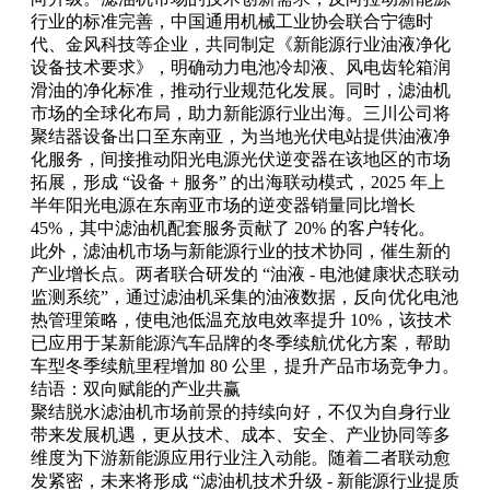
行业的标准完善，中国通用机械工业协会联合宁德时
代、金风科技等企业，共同制定《新能源行业油液净化
设备技术要求》，明确动力电池冷却液、风电齿轮箱润
滑油的净化标准，推动行业规范化发展。同时，滤油机
市场的全球化布局，助力新能源行业出海。三川公司将
聚结器设备出口至东南亚，为当地光伏电站提供油液净
化服务，间接推动阳光电源光伏逆变器在该地区的市场
拓展，形成 “设备 + 服务” 的出海联动模式，2025 年上
半年阳光电源在东南亚市场的逆变器销量同比增长
45%，其中滤油机配套服务贡献了 20% 的客户转化。
此外，滤油机市场与新能源行业的技术协同，催生新的
产业增长点。两者联合研发的 “油液 - 电池健康状态联动
监测系统”，通过滤油机采集的油液数据，反向优化电池
热管理策略，使电池低温充放电效率提升 10%，该技术
已应用于某新能源汽车品牌的冬季续航优化方案，帮助
车型冬季续航里程增加 80 公里，提升产品市场竞争力。
结语：双向赋能的产业共赢
聚结脱水滤油机市场前景的持续向好，不仅为自身行业
带来发展机遇，更从技术、成本、安全、产业协同等多
维度为下游新能源应用行业注入动能。随着二者联动愈
发紧密，未来将形成 “滤油机技术升级 - 新能源行业提质