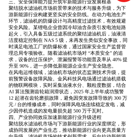
三、安全保障能力提升筑牢新能源行业发展根基
聚结脱水滤油机市场前景带来的技术与服务升级，为下
游新能源行业构建更坚实的安全防线。在动力电池生产
环节，滤油机的防爆设计与高精度过滤技术，有效规避
安全风险。某锂电企业曾因冷却油含杂质引发电池短路
起火，引入具备五级过滤系统的聚结滤油机后，油液清
洁度稳定控制在 NAS 5 级，未再发生类似安全事故，同
时满足电池工厂的防爆标准，通过国家安全生产监督管
理总局专项验收。随着滤油机市场对 “本质安全” 的追
求，设备的过压保护、泄漏报警等功能普及率从 40% 提
升至 90%，进一步降低新能源企业生产安全隐患。
在风电运维领域，滤油机市场的状态监测技术升级，提
前预警设备故障风险。金风科技风电场通过滤油机搭载
的物联网模块，实时采集油液水分、颗粒度数据，结合
AI 算法预测齿轮箱润滑状态，2025 年上半年成功预警
12 起潜在齿轮磨损故障，避免因突发故障导致的 300 万
元 / 台的维修成本，同时保障风电场连续稳定发电，减
少因停机造成的发电量损失超 500 万千瓦时。
四、产业协同效应加速新能源行业升级进程
聚结脱水滤油机市场与下游新能源行业的深度绑定，形
成协同发展的产业生态，推动新能源行业向更高质量方
向升级。滤油机市场的技术创新需求，反向拉动新能源