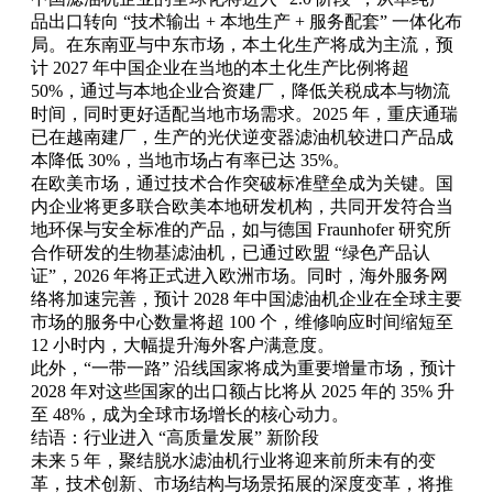
品出口转向 “技术输出 + 本地生产 + 服务配套” 一体化布
局。在东南亚与中东市场，本土化生产将成为主流，预
计 2027 年中国企业在当地的本土化生产比例将超
50%，通过与本地企业合资建厂，降低关税成本与物流
时间，同时更好适配当地市场需求。2025 年，重庆通瑞
已在越南建厂，生产的光伏逆变器滤油机较进口产品成
本降低 30%，当地市场占有率已达 35%。
在欧美市场，通过技术合作突破标准壁垒成为关键。国
内企业将更多联合欧美本地研发机构，共同开发符合当
地环保与安全标准的产品，如与德国 Fraunhofer 研究所
合作研发的生物基滤油机，已通过欧盟 “绿色产品认
证”，2026 年将正式进入欧洲市场。同时，海外服务网
络将加速完善，预计 2028 年中国滤油机企业在全球主要
市场的服务中心数量将超 100 个，维修响应时间缩短至
12 小时内，大幅提升海外客户满意度。
此外，“一带一路” 沿线国家将成为重要增量市场，预计
2028 年对这些国家的出口额占比将从 2025 年的 35% 升
至 48%，成为全球市场增长的核心动力。
结语：行业进入 “高质量发展” 新阶段
未来 5 年，聚结脱水滤油机行业将迎来前所未有的变
革，技术创新、市场结构与场景拓展的深度变革，将推