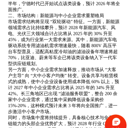
半年，宁德时代已开始试点该类设备，预计 2026 年将全
面推广。
二、市场结构：新能源与中小企业需求重塑格局
市场需求结构将呈现 “双轮驱动” 特征。一方面，新能源
领域需求占比持续攀升，预计 2028 年新能源汽车、风
电、光伏三大领域合计占比将从 2025 年的 30% 升至
45%，成为行业第一大需求来源。其中，新能源汽车电
驱动系统专用滤油机需求增速最快，随着 800V 高压平
台车型普及，适配高粘度冷却油的滤油设备年增速将超
70%，比亚迪、蔚来等车企已将该类设备纳入下一代车
型供应链规划。
另一方面，中小企业需求加速释放，推动市场从 “大客
户主导” 向 “大中小客户均衡” 转变。设备共享与租赁模
式的成熟，使中小企业设备使用成本降低 60% 以上，预
计 2027 年中小企业需求占比将从 2025 年的 34% 升至
42%。长三角地区已出现 “滤油服务联盟”，整合 200 余
家中小企业需求，通过集中采购降低设备采购价
15%-20%，这种模式预计未来 3 年将向全国推广，进一
步激活中小客户市场。
同时，市场集中度将持续提升，具备核心技术与全产业
链能力的头部企业优势扩大，预计 2028 年行业 CR5 将