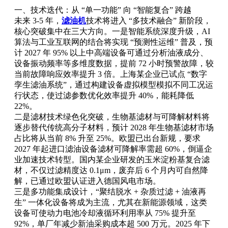
一、技术迭代：从 “单一功能” 向 “智能复合” 跨越
未来 3-5 年，
滤油机
技术将进入 “多技术融合” 新阶段，
核心突破集中在三大方向。一是智能系统深度升级，AI
算法与工业互联网的结合将实现 “预测性运维” 普及，预
计 2027 年 95% 以上中高端设备可通过分析油液成分、
设备振动频率等多维度数据，提前 72 小时预警故障，较
当前故障响应效率提升 3 倍。上海某企业已试点 “数字
孪生滤油系统”，通过构建设备虚拟模型模拟不同工况运
行状态，使过滤参数优化效率提升 40%，能耗降低
22%。
二是滤材技术绿色化突破，生物基滤材与可降解材料将
逐步替代传统高分子材料，预计 2028 年生物基滤材市场
占比将从当前 8% 升至 25%。欧盟已出台新规，要求
2027 年起进口滤油设备滤材可降解率需超 60%，倒逼企
业加速技术转型。国内某企业研发的玉米淀粉基复合滤
材，不仅过滤精度达 0.1μm，废弃后 6 个月内可自然降
解，已通过欧盟认证进入德国风电市场。
三是多功能集成设计，“聚结脱水 + 杂质过滤 + 油液再
生” 一体化设备将成为主流，尤其在新能源领域，这类
设备可使动力电池冷却液循环利用率从 75% 提升至
92%，单厂年减少新油采购成本超 500 万元。2025 年下