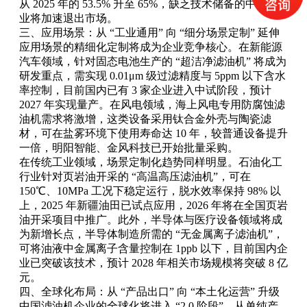
从 2025 年的 53.5% 升至 65%，缺乏技术储备的中小企
业将加速退出市场。
三、应用场景：从 “工业通用” 向 “细分场景定制” 延伸
应用场景的精细化定制将成为企业竞争核心。在新能源
汽车领域，针对固态电池生产的 “超洁净滤油机” 将成为
研发重点，需实现 0.01μm 级过滤精度与 5ppm 以下含水
率控制，目前国内已有 3 家企业进入中试阶段，预计
2027 年实现量产。在风电领域，海上风电专用防腐蚀滤
油机需求将激增，这类设备采用钛合金外壳与陶瓷滤
材，可在盐雾环境下使用寿命达 10 年，较普通设备提升
一倍，明阳智能、金风科技已开始批量采购。
在传统工业领域，场景定制化趋势同样明显。石油化工
行业针对页岩油开采的 “高温高压滤油机”，可在
150℃、10MPa 工况下稳定运行，脱水效率保持 98% 以
上，2025 年新疆油田已试点应用，2026 年将在全国页岩
油开采项目中推广。此外，半导体与医疗设备领域将成
为新增长点，半导体制造所需的 “无金属离子滤油机”，
可将油液中金属离子含量控制在 1ppb 以下，目前国内企
业已突破该技术，预计 2028 年相关市场规模将突破 8 亿
元。
四、全球化布局：从 “产品出口” 向 “本土化运营” 升级
中国滤油机企业的全球化将进入 “2.0 阶段”，从单纯产