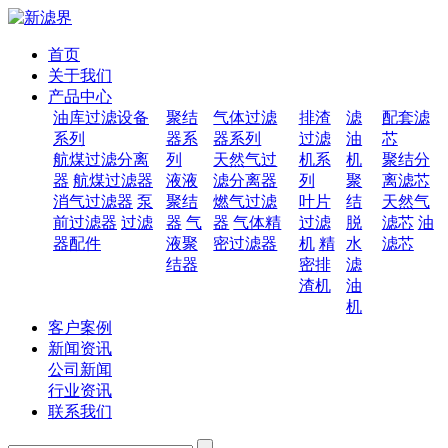
首页
关于我们
产品中心
油库过滤设备
聚结
气体过滤
排渣
滤
配套滤
系列
器系
器系列
过滤
油
芯
航煤过滤分离
列
天然气过
机系
机
聚结分
器
航煤过滤器
液液
滤分离器
列
聚
离滤芯
消气过滤器
泵
聚结
燃气过滤
叶片
结
天然气
前过滤器
过滤
器
气
器
气体精
过滤
脱
滤芯
油
器配件
液聚
密过滤器
机
精
水
滤芯
结器
密排
滤
渣机
油
机
客户案例
新闻资讯
公司新闻
行业资讯
联系我们