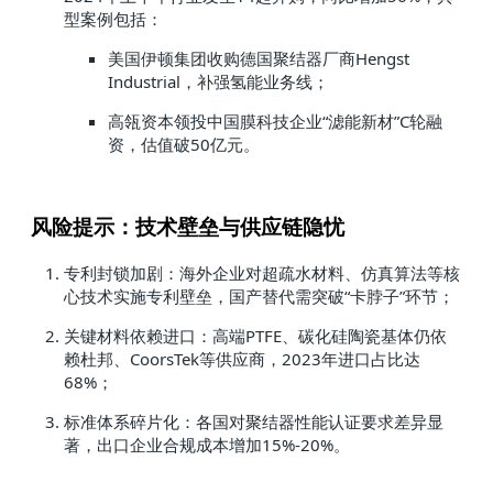
型案例包括：
美国伊顿集团收购德国聚结器厂商Hengst
Industrial，补强氢能业务线；
高瓴资本领投中国膜科技企业“滤能新材”C轮融
资，估值破50亿元。
风险提示：技术壁垒与供应链隐忧
专利封锁加剧：海外企业对超疏水材料、仿真算法等核
心技术实施专利壁垒，国产替代需突破“卡脖子”环节；
关键材料依赖进口：高端PTFE、碳化硅陶瓷基体仍依
赖杜邦、CoorsTek等供应商，2023年进口占比达
68%；
标准体系碎片化：各国对聚结器性能认证要求差异显
著，出口企业合规成本增加15%-20%。