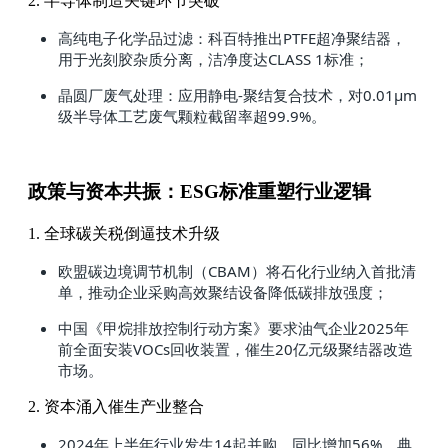
2. 半导体制造关键环节突破
高纯电子化学品过滤：科百特推出PTFE超净聚结器，
用于光刻胶杂质分离，洁净度达CLASS 1标准；
晶圆厂废气处理：应用静电-聚结复合技术，对0.01μm
级半导体工艺废气颗粒截留率超99.9%。
政策与资本共振：ESG标准重塑行业逻辑
1. 全球碳关税倒逼技术升级
欧盟碳边境调节机制（CBAM）将石化行业纳入首批清
单，推动企业采购高效聚结设备降低碳排放强度；
中国《甲烷排放控制行动方案》要求油气企业2025年
前全面安装VOCs回收装置，催生20亿元级聚结器改造
市场。
2. 资本涌入催生产业整合
2024年上半年行业发生14起并购，同比增加56%，典