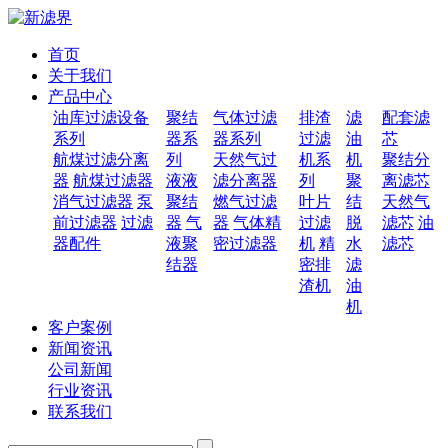
首页
关于我们
产品中心
油库过滤设备
聚结
气体过滤
排渣
滤
配套滤
系列
器系
器系列
过滤
油
芯
航煤过滤分离
列
天然气过
机系
机
聚结分
器
航煤过滤器
液液
滤分离器
列
聚
离滤芯
消气过滤器
泵
聚结
燃气过滤
叶片
结
天然气
前过滤器
过滤
器
气
器
气体精
过滤
脱
滤芯
油
器配件
液聚
密过滤器
机
精
水
滤芯
结器
密排
滤
渣机
油
机
客户案例
新闻资讯
公司新闻
行业资讯
联系我们