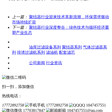
上一篇：
聚结器行业迎来技术革新浪潮，环保需求驱动
市场持续扩容
下一篇：
聚结器行业深度整合：绿色技术与循环经济重
塑产业生态
关于我们
产品中心
油库过滤设备系列
聚结器系列
气体过滤器系
列
排渣过滤机系列
滤油机
配套滤芯
客户案例
新闻资讯
公司新闻
行业资讯
联系我们
扫一扫，添加微信
热线电话：
17772892758
手机 17772892758
QQ 1047457551
微信 17703817847
邮箱 1047457551@qq.com