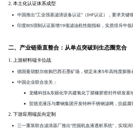
2. 本土化认证体系成型
中国推出“工业强基滤清设备认证”（IHF认证），要求关键
印度BIS强制认证新增19项滤油机性能指标，实质排斥中
二、产业链垂直整合：从单点突破到生态圈竞合
1. 上游材料端卡位战
德国曼胡默尔收购巴西石墨矿场，锁定未来5年高纯度膨胀
中国企业联合攻关：
龙蟠科技&东丽化学共建氢化丁腈橡胶密封件研发基地
贺德克液压与攀钢集团开发特种不锈钢滤网，抗硫腐蚀
2. 下游应用端反向定制
三一重装联合滤清器厂推出“挖掘机血液透析系统”，实现