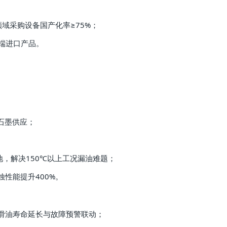
领域采购设备国产化率≥75%；
低端进口产品。
石墨供应；
，解决150℃以上工况漏油难题；
性能提升400%。
润滑油寿命延长与故障预警联动；