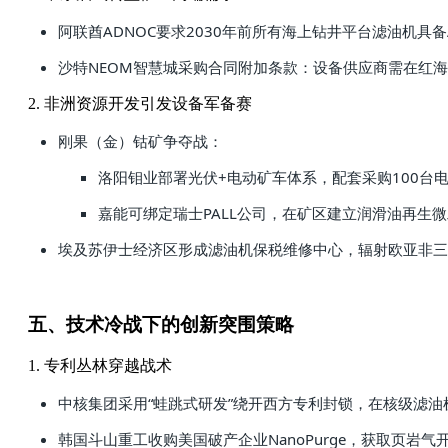
阿联酋ADNOC要求2030年前所有海上钻井平台滤油机具
沙特NEOM智慧城采购合同附加条款：设备供应商需在红
2. 非洲资源开发引发设备军备赛
刚果（金）钴矿争夺战：
洛阳钼业部署光伏+电动矿车体系，配套采购100台
嘉能可绑定瑞士PALL公司，在矿区建立润滑油再生
埃及苏伊士经济区形成滤油机保税维修中心，辐射欧亚非三
五、技术冷战下的创新突围策略
1. 专利丛林穿越战术
中核集团采用“蛙跳式研发”绕开西方专利封锁，在核级滤油
韩国斗山重工收购美国破产企业NanoPurge，获取页岩