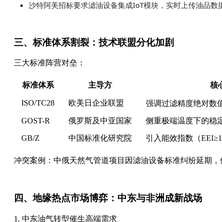
沙特阿美招标要求滤油设备集成IoT模块，实时上传油品数
三、标准体系割裂：技术联盟分化加剧
三大标准阵营对垒：
标准体系
主导方
核
ISO/TC28
欧美日企业联盟
强调过滤精度绝对数值（
GOST-R
俄罗斯及中亚国家
侧重极端温度下的稳定性
GB/Z
中国标准化研究院
引入能效指数（EEI≥
冲突案例：中俄天然气管道项目因滤油设备标准纠纷延期，俄
四、地缘热点市场博弈：中东与非洲成新战场
1. 中东油气转型催生高端需求