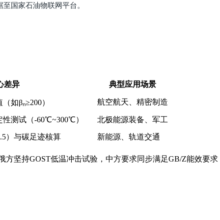
据至国家石油物联网平台。
心差异
典型应用场景
航空航天、精密制造
如βₙ≥200）
测试（-60℃~300℃）
北极能源装备、军工
1.5）与碳足迹核算
新能源、轨道交通
方坚持GOST低温冲击试验，中方要求同步满足GB/Z能效要