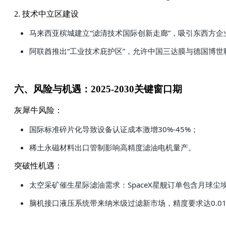
2. 技术中立区建设
马来西亚槟城建立“滤清技术国际创新走廊”，吸引东西方
阿联酋推出“工业技术庇护区”，允许中国三达膜与德国博世
六、风险与机遇：2025-2030关键窗口期
灰犀牛风险：
国际标准碎片化导致设备认证成本激增30%-45%；
稀土永磁材料出口管制影响高精度滤油电机量产。
突破性机遇：
太空采矿催生星际滤油需求：SpaceX星舰订单包含月球尘
脑机接口液压系统带来纳米级过滤新市场，精度要求达0.0