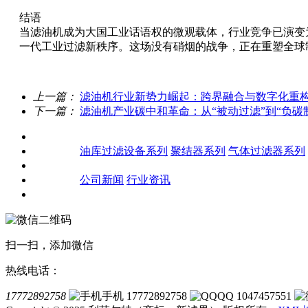
结语
当滤油机成为大国工业话语权的微观载体，行业竞争已演变
一代工业过滤新秩序。这场没有硝烟的战争，正在重塑全球
上一篇：
滤油机行业新势力崛起：跨界融合与数字化重
下一篇：
滤油机产业碳中和革命：从“被动过滤”到“负碳
关于我们
产品中心
油库过滤设备系列
聚结器系列
气体过滤器系列
客户案例
新闻资讯
公司新闻
行业资讯
联系我们
扫一扫，添加微信
热线电话：
17772892758
手机 17772892758
QQ 1047457551