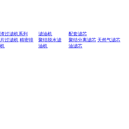
排渣过滤机系列
滤油机
配套滤芯
叶片过滤机
精密排
聚结脱水滤
聚结分离滤芯
天然气滤芯
渣机
油机
油滤芯