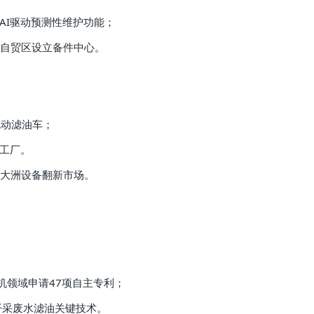
备AI驱动预测性维护功能；
海自贸区设立备件中心。
电动滤油车；
微工厂。
大洲设备翻新市场。
机领域申请47项自主专利；
气开采废水滤油关键技术。