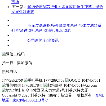
市场
下一篇：
聚结分离滤芯行业：多元应用催生变革，绿色
发展引领未来
关于我们
产品中心
油库过滤设备系列
聚结器系列
气体过滤器系
列
排渣过滤机系列
滤油机
配套滤芯
客户案例
新闻资讯
公司新闻
行业资讯
联系我们
扫一扫，添加微信
热线电话：
17772892758
手机 17772892758
QQ 1047457551
微信 17703817847
邮箱 1047457551@qq.com
地址 新乡市牧野区宏力大道9号利菲尔特大厦
Copyright © 2025 利菲尔特（商标：新滤界） 版权所有
XML
地图
豫ICP备18000213号-7