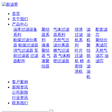
首页
关于我们
产品中心
油库过滤设备
聚结
气体过滤
排渣
滤
配套滤
系列
器系
器系列
过滤
油
芯
航煤过滤分离
列
天然气过
机系
机
聚结分
器
航煤过滤器
液液
滤分离器
列
聚
离滤芯
消气过滤器
泵
聚结
燃气过滤
叶片
结
天然气
前过滤器
过滤
器
气
器
气体精
过滤
脱
滤芯
油
器配件
液聚
密过滤器
机
精
水
滤芯
结器
密排
滤
渣机
油
机
客户案例
新闻资讯
公司新闻
行业资讯
联系我们