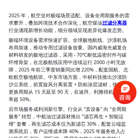
2025 年，航空业对极端场景适配、设备全周期服务的需
求攀升，叠加跨境技术合作深化，航空煤油
过滤分离器
行业涌现新增长动能，细分领域呈现差异化爆发态势。
极端环境设备需求快速扩容。全球极地航线、沙漠机场
布局加速，推动专用过滤设备放量。国内威海光威复合
材料研发的极地过滤器，采用 - 70℃耐低温密封件与碳
纤维骨架，在北极航线应用中连续运行 2000 小时无故
障，2025 年前三季度销量同比增 220%，配套国航、北
欧航空极地航班。中东市场方面，中材科技推出沙漠防
沙尘系统，前置旋风分离装置 + 防粘涂层滤材，使滤芯
更换周期从 15 天延至 90 天，在迪拜、利雅得机场市占
率超 50%。
后市场服务成利润新引擎。行业从 “卖设备” 向 “全周期
服务” 转型，中航油过滤器材推出 “滤芯再生 + 智能运
维” 套餐，再生滤芯成本仅为新滤芯 30%，配套云端监
测系统后，客户运维成本降 40%，2025 年服务收入占