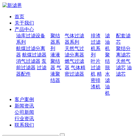
首页
关于我们
产品中心
油库过滤设备
聚结
气体过滤
排渣
滤
配套滤
系列
器系
器系列
过滤
油
芯
航煤过滤分离
列
天然气过
机系
机
聚结分
器
航煤过滤器
液液
滤分离器
列
聚
离滤芯
消气过滤器
泵
聚结
燃气过滤
叶片
结
天然气
前过滤器
过滤
器
气
器
气体精
过滤
脱
滤芯
油
器配件
液聚
密过滤器
机
精
水
滤芯
结器
密排
滤
渣机
油
机
客户案例
新闻资讯
公司新闻
行业资讯
联系我们