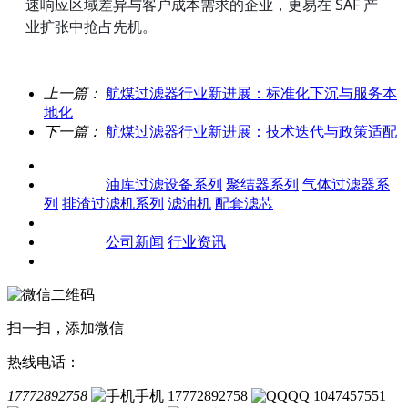
速响应区域差异与客户成本需求的企业，更易在 SAF 产
业扩张中抢占先机。
上一篇：
航煤过滤器行业新进展：标准化下沉与服务本
地化
下一篇：
航煤过滤器行业新进展：技术迭代与政策适配
关于我们
产品中心
油库过滤设备系列
聚结器系列
气体过滤器系
列
排渣过滤机系列
滤油机
配套滤芯
客户案例
新闻资讯
公司新闻
行业资讯
联系我们
扫一扫，添加微信
热线电话：
17772892758
手机 17772892758
QQ 1047457551