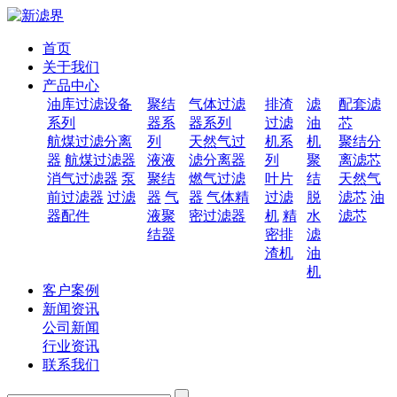
首页
关于我们
产品中心
油库过滤设备
聚结
气体过滤
排渣
滤
配套滤
系列
器系
器系列
过滤
油
芯
航煤过滤分离
列
天然气过
机系
机
聚结分
器
航煤过滤器
液液
滤分离器
列
聚
离滤芯
消气过滤器
泵
聚结
燃气过滤
叶片
结
天然气
前过滤器
过滤
器
气
器
气体精
过滤
脱
滤芯
油
器配件
液聚
密过滤器
机
精
水
滤芯
结器
密排
滤
渣机
油
机
客户案例
新闻资讯
公司新闻
行业资讯
联系我们