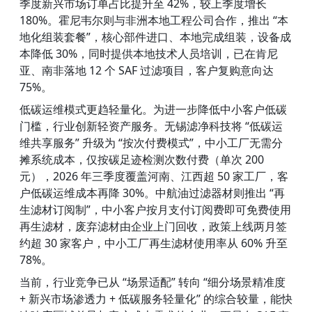
季度新兴市场订单占比提升至 42%，较上季度增长 
180%。霍尼韦尔则与非洲本地工程公司合作，推出 “本
地化组装套餐”，核心部件进口、本地完成组装，设备成
本降低 30%，同时提供本地技术人员培训，已在肯尼
亚、南非落地 12 个 SAF 过滤项目，客户复购意向达 
75%。
低碳运维模式更趋轻量化。为进一步降低中小客户低碳
门槛，行业创新轻资产服务。无锡滤净科技将 “低碳运
维共享服务” 升级为 “按次付费模式”，中小工厂无需分
摊系统成本，仅按碳足迹检测次数付费（单次 200 
元），2026 年三季度覆盖河南、江西超 50 家工厂，客
户低碳运维成本再降 30%。中航油过滤器材则推出 “再
生滤材订阅制”，中小客户按月支付订阅费即可免费使用
再生滤材，废弃滤材由企业上门回收，政策上线两月签
约超 30 家客户，中小工厂再生滤材使用率从 60% 升至 
78%。
当前，行业竞争已从 “场景适配” 转向 “细分场景精准度 
+ 新兴市场渗透力 + 低碳服务轻量化” 的综合较量，能快