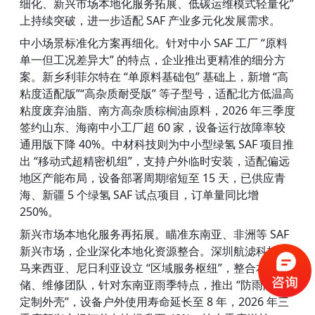
细化、新兴市场本地化服务拓展、低碳运维模式轻量化” 
上持续突破，进一步适配 SAF 产业多元化发展需求。
中小场景标准化方案再细化。针对中小 SAF 工厂 “原料
单一但工况差异大” 的特点，企业推出更精准的细分方
案。新乡利菲尔特在 “单原料基础包” 基础上，新增 “高
粘度适配版”“高杂质耐受版” 等子型号，适配北方低温高
粘度废弃油脂、南方高杂质棕榈油原料，2026 年三季度
签约山东、海南中小工厂超 60 家，设备运行故障率较
通用版下降 40%。中材科技则为中小型绿氢 SAF 项目推
出 “移动式超精密机组”，支持户外临时安装，适配偏远
地区产能布局，设备部署周期缩短至 15 天，已供应青
海、新疆 5 个绿氢 SAF 试点项目，订单量同比增 
250%。
新兴市场本地化服务再拓展。瞄准东南亚、非洲等 SAF 
新兴市场，企业深化本地化资源整合。深圳航滤科技在
马来西亚、尼日利亚设立 “区域服务枢纽”，整合本地仓
储、维修团队，针对东南亚雨季特点，推出 “防雨防尘
定制外壳”，设备户外使用寿命延长至 8 年，2026 年三