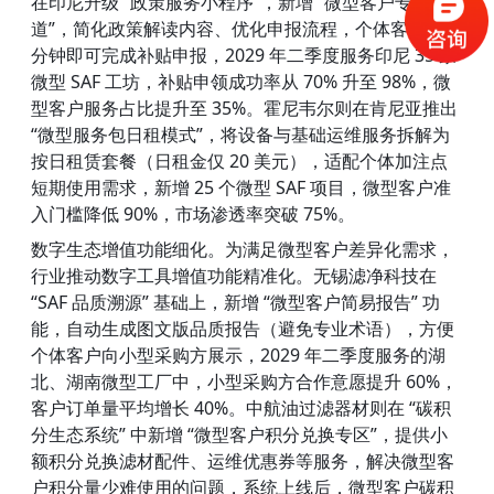
在印尼升级 “政策服务小程序”，新增 “微型客户专属通
道”，简化政策解读内容、优化申报流程，个体客户 10 
分钟即可完成补贴申报，2029 年二季度服务印尼 35 家
微型 SAF 工坊，补贴申领成功率从 70% 升至 98%，微
型客户服务占比提升至 35%。霍尼韦尔则在肯尼亚推出 
“微型服务包日租模式”，将设备与基础运维服务拆解为
按日租赁套餐（日租金仅 20 美元），适配个体加注点
短期使用需求，新增 25 个微型 SAF 项目，微型客户准
入门槛降低 90%，市场渗透率突破 75%。
数字生态增值功能细化。为满足微型客户差异化需求，
行业推动数字工具增值功能精准化。无锡滤净科技在 
“SAF 品质溯源” 基础上，新增 “微型客户简易报告” 功
能，自动生成图文版品质报告（避免专业术语），方便
个体客户向小型采购方展示，2029 年二季度服务的湖
北、湖南微型工厂中，小型采购方合作意愿提升 60%，
客户订单量平均增长 40%。中航油过滤器材则在 “碳积
分生态系统” 中新增 “微型客户积分兑换专区”，提供小
额积分兑换滤材配件、运维优惠券等服务，解决微型客
户积分量少难使用的问题，系统上线后，微型客户碳积