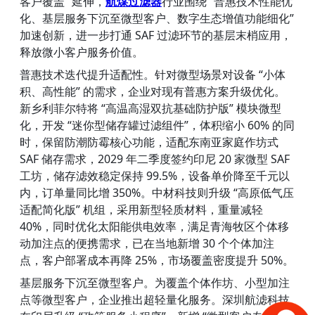
客户覆盖” 延伸，
航煤过滤器
行业围绕 “普惠技术性能优
化、基层服务下沉至微型客户、数字生态增值功能细化” 
加速创新，进一步打通 SAF 过滤环节的基层末梢应用，
释放微小客户服务价值。
普惠技术迭代提升适配性。针对微型场景对设备 “小体
积、高性能” 的需求，企业对现有普惠方案升级优化。
新乡利菲尔特将 “高温高湿双抗基础防护版” 模块微型
化，开发 “迷你型储存罐过滤组件”，体积缩小 60% 的同
时，保留防潮防霉核心功能，适配东南亚家庭作坊式 
SAF 储存需求，2029 年二季度签约印尼 20 家微型 SAF 
工坊，储存滤效稳定保持 99.5%，设备单价降至千元以
内，订单量同比增 350%。中材科技则升级 “高原低气压
适配简化版” 机组，采用新型轻质材料，重量减轻 
40%，同时优化太阳能供电效率，满足青海牧区个体移
动加注点的便携需求，已在当地新增 30 个个体加注
点，客户部署成本再降 25%，市场覆盖密度提升 50%。
基层服务下沉至微型客户。为覆盖个体作坊、小型加注
点等微型客户，企业推出超轻量化服务。深圳航滤科技