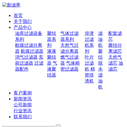
首页
关于我们
产品中心
油库过滤设备
聚结
气体过滤
排渣
滤
配套滤
系列
器系
器系列
过滤
油
芯
航煤过滤分离
列
天然气过
机系
机
聚结分
器
航煤过滤器
液液
滤分离器
列
聚
离滤芯
消气过滤器
泵
聚结
燃气过滤
叶片
结
天然气
前过滤器
过滤
器
气
器
气体精
过滤
脱
滤芯
油
器配件
液聚
密过滤器
机
精
水
滤芯
结器
密排
滤
渣机
油
机
客户案例
新闻资讯
公司新闻
行业资讯
联系我们