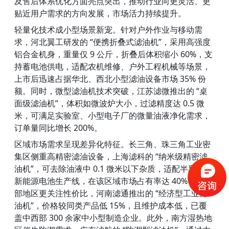
及售后体系优化方面亮点突出，推动行业向更灵活、更
贴近用户需求的方向发展，市场活力持续提升。
轻量化技术成小型场景新宠。针对户外作业与移动需
求，河北翼工研发的 “便携折叠式滤油机”，采用高强度
铝合金机身，重量仅 9 公斤，折叠后体积缩小 60%，支
持蓄电池供电，适配农机维修、户外工程机械等场景，
上市后迅速占据华北、西北小型滤油设备市场 35% 份
额。同时，微型滤油机技术突破，江苏滤微推出的 “桌
面级滤油机”，体积如微波炉大小，过滤精度达 0.5 微
米，可满足实验室、小型电子厂的微量油液净化需求，
订单量同比增长 200%。
区域市场需求呈现差异化特征。长三角、珠三角工业密
集区侧重高精密滤油设备，上海滤科的 “纳米级精密滤
油机”，可去除油液中 0.1 微米以下杂质，适配半导体、
新能源电池生产线，在该区域市场占有率达 40%；中西
部地区更关注性价比，河南滤通推出的 “经济型工业滤
油机”，价格较同类产品低 15%，且维护成本低，已覆
盖中西部 300 余家中小型制造企业。此外，南方湿热地