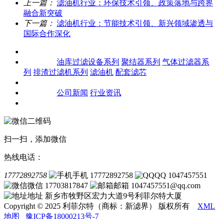
上一篇：
滤油机行业：环保技术引领、政策落地与跨界
融合新突破
下一篇：
滤油机行业：节能技术引领、新兴领域渗透与
国际合作深化
关于我们
产品中心
油库过滤设备系列
聚结器系列
气体过滤器系
列
排渣过滤机系列
滤油机
配套滤芯
客户案例
新闻资讯
公司新闻
行业资讯
联系我们
扫一扫，添加微信
热线电话：
17772892758
手机 17772892758
QQ 1047457551
微信 17703817847
邮箱 1047457551@qq.com
地址 新乡市牧野区宏力大道9号利菲尔特大厦
Copyright © 2025 利菲尔特（商标：新滤界） 版权所有
XML
地图
豫ICP备18000213号-7