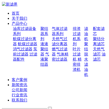
首页
关于我们
产品中心
油库过滤设备
聚结
气体过滤
排渣
滤
配套滤
系列
器系
器系列
过滤
油
芯
航煤过滤分离
列
天然气过
机系
机
聚结分
器
航煤过滤器
液液
滤分离器
列
聚
离滤芯
消气过滤器
泵
聚结
燃气过滤
叶片
结
天然气
前过滤器
过滤
器
气
器
气体精
过滤
脱
滤芯
油
器配件
液聚
密过滤器
机
精
水
滤芯
结器
密排
滤
渣机
油
机
客户案例
新闻资讯
公司新闻
行业资讯
联系我们