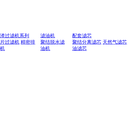
排渣过滤机系列
滤油机
配套滤芯
叶片过滤机
精密排
聚结脱水滤
聚结分离滤芯
天然气滤芯
渣机
油机
油滤芯