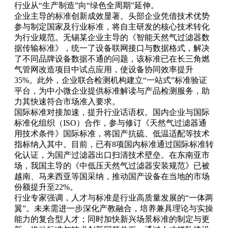
行业从“生产制造”向“绿色全周期”延伸。
企业主导的标准创新成效显著。头部企业凭借技术优势
参与制定国家及行业标准，将自主研发的核心技术转化
为行业规范。无锡某企业主导的《智能天然气过滤器数
据传输标准》，统一了设备联网接口与数据格式，解决
了不同品牌设备数据不通的问题，该标准已在长三角燃
气管网改造项目中试点应用，使设备协同效率提升
35%。此外，企业联合检测机构建立“一站式”标准验证
平台，为中小微企业提供标准解读与产品检测服务，助
力其快速符合市场准入要求。
国际标准对接加速，提升行业话语权。国内企业与国际
标准化组织（ISO）合作，参与修订《天然气过滤器通
用技术条件》国际标准，将国产抗硫、低温适配等技术
指标纳入其中。目前，已有8项国内标准通过国际标准转
化认证，为国产过滤器出口扫清技术壁垒。在东南亚市
场，我国主导的《中低压天然气过滤器安装规范》已被
越南、马来西亚等国采纳，推动国产设备在当地的市场
份额提升至22%。
行业专家强调，人才与标准是行业高质量发展的“一体两
翼”。未来需进一步深化产教融合，培养兼具理论与实操
能力的复合型人才；同时加快新兴场景标准的制定与更