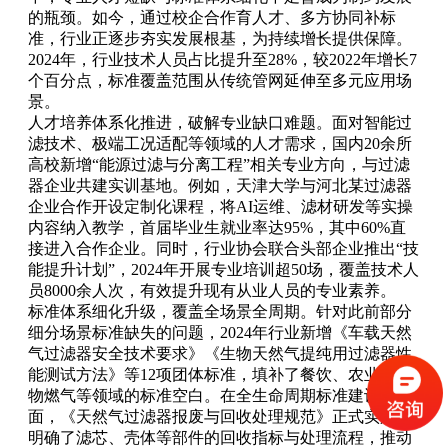
的瓶颈。如今，通过校企合作育人才、多方协同补标
准，行业正逐步夯实发展根基，为持续增长提供保障。
2024年，行业技术人员占比提升至28%，较2022年增长7
个百分点，标准覆盖范围从传统管网延伸至多元应用场
景。
人才培养体系化推进，破解专业缺口难题。面对智能过
滤技术、极端工况适配等领域的人才需求，国内20余所
高校新增“能源过滤与分离工程”相关专业方向，与过滤
器企业共建实训基地。例如，天津大学与河北某过滤器
企业合作开设定制化课程，将AI运维、滤材研发等实操
内容纳入教学，首届毕业生就业率达95%，其中60%直
接进入合作企业。同时，行业协会联合头部企业推出“技
能提升计划”，2024年开展专业培训超50场，覆盖技术人
员8000余人次，有效提升现有从业人员的专业素养。
标准体系细化升级，覆盖全场景全周期。针对此前部分
细分场景标准缺失的问题，2024年行业新增《车载天然
气过滤器安全技术要求》《生物天然气提纯用过滤器性
能测试方法》等12项团体标准，填补了餐饮、农业、生
物燃气等领域的标准空白。在全生命周期标准建设方
面，《天然气过滤器报废与回收处理规范》正式实施，
明确了滤芯、壳体等部件的回收指标与处理流程，推动