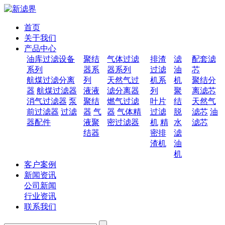
首页
关于我们
产品中心
油库过滤设备
聚结
气体过滤
排渣
滤
配套滤
系列
器系
器系列
过滤
油
芯
航煤过滤分离
列
天然气过
机系
机
聚结分
器
航煤过滤器
液液
滤分离器
列
聚
离滤芯
消气过滤器
泵
聚结
燃气过滤
叶片
结
天然气
前过滤器
过滤
器
气
器
气体精
过滤
脱
滤芯
油
器配件
液聚
密过滤器
机
精
水
滤芯
结器
密排
滤
渣机
油
机
客户案例
新闻资讯
公司新闻
行业资讯
联系我们