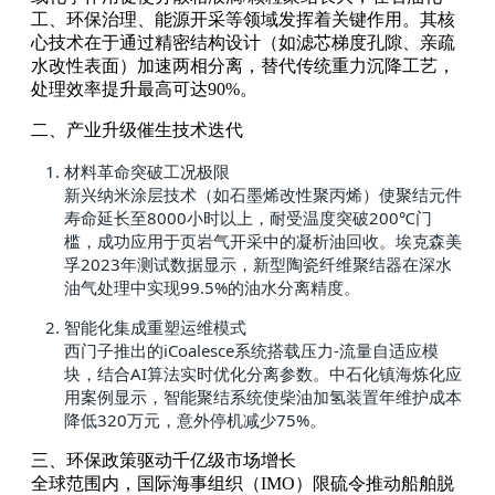
工、环保治理、能源开采等领域发挥着关键作用。其核
心技术在于通过精密结构设计（如滤芯梯度孔隙、亲疏
水改性表面）加速两相分离，替代传统重力沉降工艺，
处理效率提升最高可达90%。
二、产业升级催生技术迭代
材料革命突破工况极限
新兴纳米涂层技术（如石墨烯改性聚丙烯）使聚结元件
寿命延长至8000小时以上，耐受温度突破200℃门
槛，成功应用于页岩气开采中的凝析油回收。埃克森美
孚2023年测试数据显示，新型陶瓷纤维聚结器在深水
油气处理中实现99.5%的油水分离精度。
智能化集成重塑运维模式
西门子推出的iCoalesce系统搭载压力-流量自适应模
块，结合AI算法实时优化分离参数。中石化镇海炼化应
用案例显示，智能聚结系统使柴油加氢装置年维护成本
降低320万元，意外停机减少75%。
三、环保政策驱动千亿级市场增长
全球范围内，国际海事组织（IMO）限硫令推动船舶脱