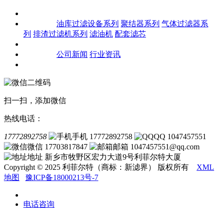
关于我们
产品中心
油库过滤设备系列
聚结器系列
气体过滤器系
列
排渣过滤机系列
滤油机
配套滤芯
客户案例
新闻资讯
公司新闻
行业资讯
联系我们
扫一扫，添加微信
热线电话：
17772892758
手机 17772892758
QQ 1047457551
微信 17703817847
邮箱 1047457551@qq.com
地址 新乡市牧野区宏力大道9号利菲尔特大厦
Copyright © 2025 利菲尔特（商标：新滤界） 版权所有
XML
地图
豫ICP备18000213号-7
电话咨询