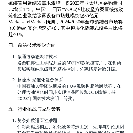
硫装置用聚结器需求激增，仅2023年亚太地区采购量同
比增长47%。中国“十四五”VOCs治理攻坚方案直接拉动
炼化企业聚结除雾设备市场规模突破85亿元。
MarketsandMarkets预测，2024-2030年全球聚结器市场将
以6.8%的复合增速扩张，其中模块化撬装式设备占比将
超40%。
四、前沿技术突破方向
微通道动态聚结技术
洛桑联邦理工学院开发的3D打印微流控芯片，在制药
领域实现纳米级乳剂精准控制，分离精度达微升级。
超疏水-光催化复合体系
中国石油大学团队研发的TiO₂/氟碳树脂涂层滤芯，在
处理含油污水时同步实现油品回收和COD降解，获
2023年国家技术发明二等奖。
五、行业挑战与应对策略
复杂介质适应性难题
针对高黏度稠油、乳化液等特殊工况，壳牌与斯伦贝谢
联合开发电磁诱导式聚结器，通过交变电场强化水滴聚