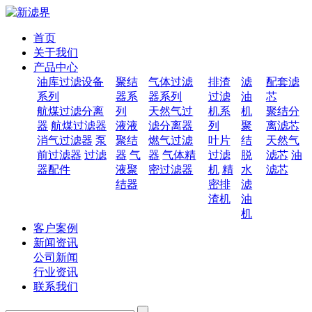
首页
关于我们
产品中心
油库过滤设备
聚结
气体过滤
排渣
滤
配套滤
系列
器系
器系列
过滤
油
芯
航煤过滤分离
列
天然气过
机系
机
聚结分
器
航煤过滤器
液液
滤分离器
列
聚
离滤芯
消气过滤器
泵
聚结
燃气过滤
叶片
结
天然气
前过滤器
过滤
器
气
器
气体精
过滤
脱
滤芯
油
器配件
液聚
密过滤器
机
精
水
滤芯
结器
密排
滤
渣机
油
机
客户案例
新闻资讯
公司新闻
行业资讯
联系我们