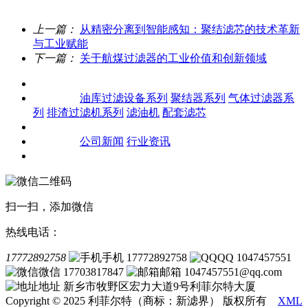
上一篇：
从精密分离到智能感知：聚结滤芯的技术革新
与工业赋能
下一篇：
关于航煤过滤器的工业价值和创新领域
关于我们
产品中心
油库过滤设备系列
聚结器系列
气体过滤器系
列
排渣过滤机系列
滤油机
配套滤芯
客户案例
新闻资讯
公司新闻
行业资讯
联系我们
扫一扫，添加微信
热线电话：
17772892758
手机 17772892758
QQ 1047457551
微信 17703817847
邮箱 1047457551@qq.com
地址 新乡市牧野区宏力大道9号利菲尔特大厦
Copyright © 2025 利菲尔特（商标：新滤界） 版权所有
XML