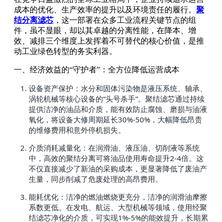
成本的优化、生产效率的提升以及环境责任的履行。
聚
结分离滤芯
，这一部署在众多工业流程关键节点的组
件，虽不显眼，却以其卓越的分离性能，在降本、增
效、减排三个维度上发挥着不可替代的核心价值，是推
动工业绿色转型的务实利器。
一、经济效益的“守护者”：全方位降低运营成本
设备资产保护：水分和固体污染物是液压系统、轴承、
涡轮机械等核心设备的“头号杀手”。聚结滤芯通过持续
提供洁净的油品和介质，能有效防止腐蚀、磨损与油液
氧化，将设备大修周期延长30%-50%，大幅降低昂贵
的维修费用和意外停机损失。
介质消耗减量化：在润滑油、液压油、切削液等系统
中，高效的聚结分离可将油品使用寿命提升2-4倍。这
不仅直接减少了新油的采购成本，更显著降低了废油产
生量，同步削减了危废处理的高昂费用。
能耗优化：洁净的燃油燃烧更充分，洁净的润滑油摩擦
系数更低。在发电、航运、大型机械等领域，使用经聚
结滤芯净化的介质，可实现1%-5%的能效提升，长期累