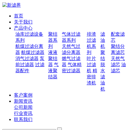
首页
关于我们
产品中心
油库过滤设备
聚结
气体过滤
排渣
滤
配套滤
系列
器系
器系列
过滤
油
芯
航煤过滤分离
列
天然气过
机系
机
聚结分
器
航煤过滤器
液液
滤分离器
列
聚
离滤芯
消气过滤器
泵
聚结
燃气过滤
叶片
结
天然气
前过滤器
过滤
器
气
器
气体精
过滤
脱
滤芯
油
器配件
液聚
密过滤器
机
精
水
滤芯
结器
密排
滤
渣机
油
机
客户案例
新闻资讯
公司新闻
行业资讯
联系我们