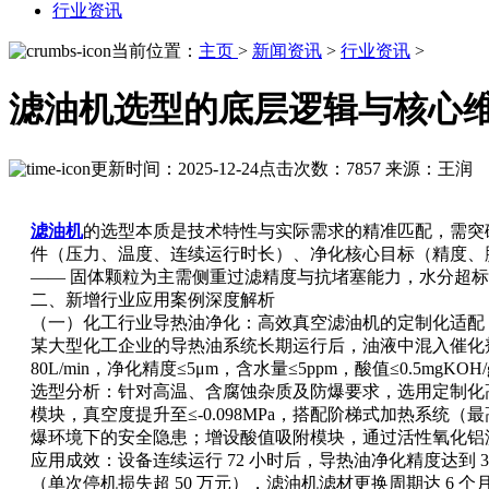
行业资讯
当前位置：
主页
>
新闻资讯
>
行业资讯
>
滤油机选型的底层逻辑与核心维
更新时间：2025-12-24
点击次数：7857
来源：王润
滤油机
的选型本质是技术特性与实际需求的精准匹配，需突破
件（压力、温度、连续运行时长）、净化核心目标（精度、
—— 固体颗粒为主需侧重过滤精度与抗堵塞能力，水分超
二、新增行业应用案例深度解析
（一）化工行业导热油净化：高效真空滤油机的定制化适配
某大型化工企业的导热油系统长期运行后，油液中混入催化剂残
80L/min，净化精度≤5μm，含水量≤5ppm，酸值≤0.5mgK
选型分析：针对高温、含腐蚀杂质及防爆要求，选用定制化高
模块，真空度提升至≤-0.098MPa，搭配阶梯式加热系
爆环境下的安全隐患；增设酸值吸附模块，通过活性氧化铝
应用成效：设备连续运行 72 小时后，导热油净化精度达到 3
（单次停机损失超 50 万元），滤油机滤材更换周期达 6 