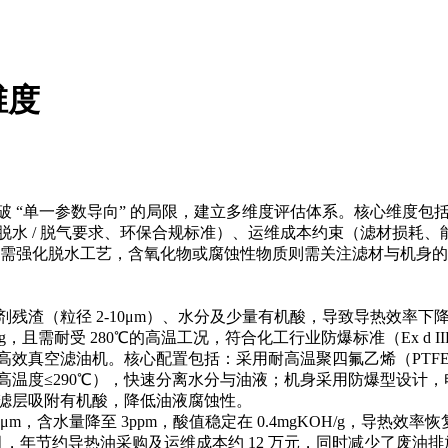
度​
 “单一参数导向” 的局限，建立多维度评估体系。核心维度
脱水 / 脱气要求、环保合规标准）、运维成本约束（滤材损耗
标需强化脱水工艺，含氧化物或腐蚀性物质则需关注滤材与机身
渣（粒径 2-10μm）、水分及少量有机酸，导致导热效率下降
OH/g，且需耐受 280℃的高温工况，符合化工行业防爆标准（Ex d II
效真空滤油机。核心配置包括：采用耐高温聚四氟乙烯（PTFE
统（最高温度≤290℃），快速分离水分与油液；机身采用防爆型
滤层吸附有机酸，降低油液腐蚀性。
μm，含水量降至 3ppm，酸值稳定在 0.4mgKOH/g，导
个月，年节约导热油采购及运维成本约 12 万元，同时减少了废油