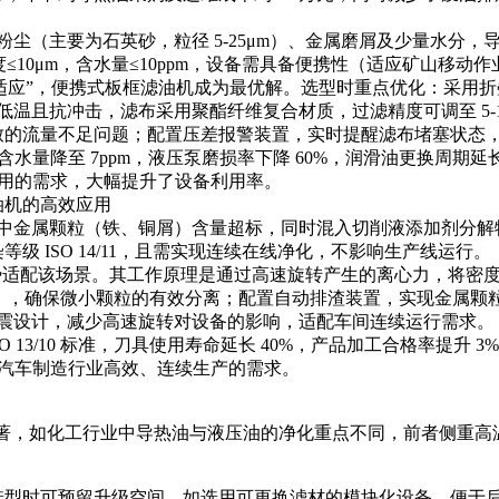
（主要为石英砂，粒径 5-25μm）、金属磨屑及少量水分，导
度≤10μm，含水量≤10ppm，设备需具备便携性（适应矿山移动作
应”，便携式板框滤油机成为最优解。选型时重点优化：采用折叠
温且抗冲击，滤布采用聚酯纤维复合材质，过滤精度可调至 5-
导致的流量不足问题；配置压差报警装置，实时提醒滤布堵塞状态
量降至 7ppm，液压泵磨损率下降 60%，润滑油更换周期延长至
共用的需求，大幅提升了设备利用率。
油机的高效应用
中金属颗粒（铁、铜屑）含量超标，同时混入切削液添加剂分解
染等级 ISO 14/11，且需实现连续在线净化，不影响生产线运行。
优势适配该场景。其工作原理是通过高速旋转产生的离心力，将密
min），确保微小颗粒的有效分离；配置自动排渣装置，实现金
震设计，减少高速旋转对设备的影响，适配车间连续运行需求。
O 13/10 标准，刀具使用寿命延长 40%，产品加工合格率提升
合汽车制造行业高效、连续生产的需求。
异显著，如化工行业中导热油与液压油的净化重点不同，前者侧重
选型时可预留升级空间，如选用可更换滤材的模块化设备，便于