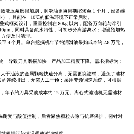
致液压泵磨损加剧，润滑油更换周期缩短至 1 个月，设备维
业），且能在 - 10℃的低温环境下正常启动。
式框架设计，重量控制在 80kg 以内，配备万向轮与牵引
10μm，同时具备疏水特性，可初步分离游离水；增设预加热
，方便及时清理。
 4 个月。单台挖掘机年节约润滑油采购成本约 2.8 万元，
物，导致刀具磨损加快，产品加工精度下降。需求指标为：
度大于油液的金属颗粒快速分离，无需更换滤材，避免了滤材
属颗粒的连续排出，无需人工干预；采用变频调速系统，可根据
 3%，年节约刀具采购成本约 15 万元。离心式滤油机无需滤材
高温耐受与酸值控制，后者聚焦颗粒去除与抗磨保护，需针对
后续根据污染情况调整过滤精度。