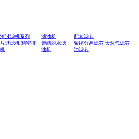
排渣过滤机系列
滤油机
配套滤芯
叶片过滤机
精密排
聚结脱水滤
聚结分离滤芯
天然气滤芯
渣机
油机
油滤芯