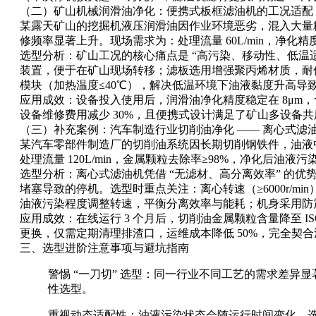
（二）矿山机械润滑油净化：便携式板框滤油机的工况适配
某露天矿山的挖掘机液压润滑油因作业环境恶劣，混入大量粉尘
修频率显著上升。现场需求为：处理流量 60L/min，净化精
选型分析：矿山工况的核心痛点是 “高污染、移动性、低温适
装置，便于在矿山现场转移；滤板选用增强聚丙烯材质，耐低
模块（加热温度≤40℃），解决低温环境下油液黏度升高
应用成效：设备投入使用后，润滑油净化精度稳定在 8μm，含水
设备维修费用减少 30%，且便携式设计满足了矿山多设备
（三）补充案例：汽车制造行业切削油净化 —— 离心式滤
某汽车零部件制造厂的切削油系统因长期切削钢铁件，油液
处理流量 120L/min，金属颗粒去除率≥98%，净化后油液污
选型分析：离心式滤油机凭借 “无滤材、高分离效率” 的
堵塞导致的停机。选型时重点关注：离心转速（≥6000r/
油液污染程度调整转速，平衡分离效率与能耗；机身采用防
应用成效：在线运行 3 个月后，切削油金属颗粒含量降至 IS
更换，仅需定期清理排渣口，运维成本降低 50%，完全契
三、选型进阶注意事项与避坑指南
警惕 “一刀切” 选型：同一行业不同工艺的需求差
性选型。
重视动态适配性：油液污染状态会随运行时间变化，