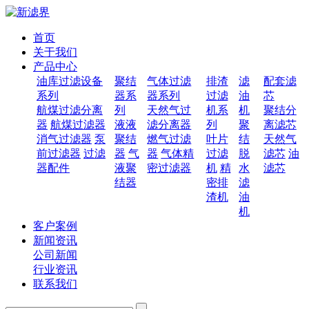
首页
关于我们
产品中心
油库过滤设备
聚结
气体过滤
排渣
滤
配套滤
系列
器系
器系列
过滤
油
芯
航煤过滤分离
列
天然气过
机系
机
聚结分
器
航煤过滤器
液液
滤分离器
列
聚
离滤芯
消气过滤器
泵
聚结
燃气过滤
叶片
结
天然气
前过滤器
过滤
器
气
器
气体精
过滤
脱
滤芯
油
器配件
液聚
密过滤器
机
精
水
滤芯
结器
密排
滤
渣机
油
机
客户案例
新闻资讯
公司新闻
行业资讯
联系我们