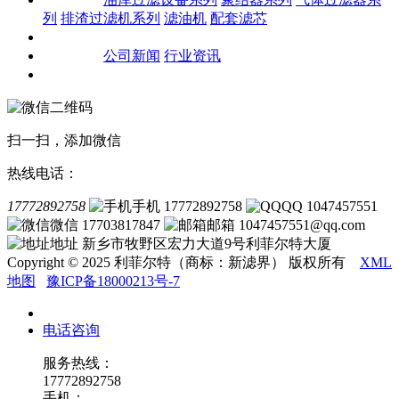
列
排渣过滤机系列
滤油机
配套滤芯
客户案例
新闻资讯
公司新闻
行业资讯
联系我们
扫一扫，添加微信
热线电话：
17772892758
手机 17772892758
QQ 1047457551
微信 17703817847
邮箱 1047457551@qq.com
地址 新乡市牧野区宏力大道9号利菲尔特大厦
Copyright © 2025 利菲尔特（商标：新滤界） 版权所有
XML
地图
豫ICP备18000213号-7
电话咨询
服务热线：
17772892758
手机：