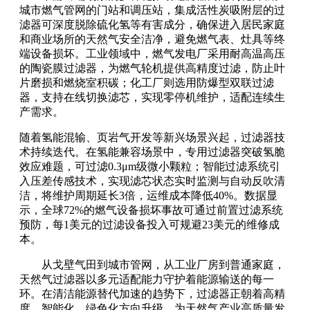
城市燃气管网的门站和调压站，集成活性炭吸附层的过
滤器可深度脱除硫化氢等有害成分，确保进入居民家庭
和商业场所的天然气安全洁净，避免燃气表、灶具等终
端设备损坏。工业领域中，燃气发电厂采用耐高温高压
的陶瓷膜过滤器，为燃气轮机提供高精度过滤，防止叶
片磨损和燃烧室积碳；化工厂则选用防爆型双联过滤
器，支持在线切换滤芯，实现零停机维护，适配连续生
产需求。
随着氢能混输、页岩气开发等新兴场景兴起，过滤器技
术持续迭代。在氢能兼容场景中，专用过滤器突破氢脆
效应难题，可过滤0.3μm级微小颗粒；智能过滤系统引
入压差传感技术，实现滤芯状态实时监测与自动反吹清
洁，将维护周期延长3倍，运维成本降低40%。数据显
示，全球72%的燃气设备损坏事故可通过前置过滤系统
预防，每1美元的过滤设备投入可规避23美元的维修成
本。
从戈壁气田到城市管网，从工业厂房到普通家庭，
天然气过滤器以多元适配能力守护着能源输送的每一
环。在清洁能源替代加速的趋势下，过滤器正朝着高精
度、智能化、绿色化方向升级，为天然气产业高质量发