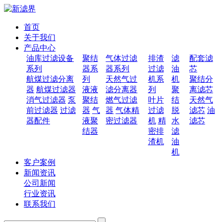
首页
关于我们
产品中心
油库过滤设备
聚结
气体过滤
排渣
滤
配套滤
系列
器系
器系列
过滤
油
芯
航煤过滤分离
列
天然气过
机系
机
聚结分
器
航煤过滤器
液液
滤分离器
列
聚
离滤芯
消气过滤器
泵
聚结
燃气过滤
叶片
结
天然气
前过滤器
过滤
器
气
器
气体精
过滤
脱
滤芯
油
器配件
液聚
密过滤器
机
精
水
滤芯
结器
密排
滤
渣机
油
机
客户案例
新闻资讯
公司新闻
行业资讯
联系我们