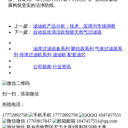
展构筑坚实的洁净防线。
上一篇：
滤油机产品分析：技术、应用与市场洞察
下一篇：
自动反吹清洁款智能天然气过滤器
关于我们
产品中心
油库过滤设备系列
聚结器系列
气体过滤器系
列
排渣过滤机系列
滤油机
配套滤芯
客户案例
新闻资讯
公司新闻
行业资讯
联系我们
扫一扫，添加微信
热线电话：
17772892758
手机 17772892758
QQ 1047457551
微信 17703817847
邮箱 1047457551@qq.com
地址 新乡市牧野区宏力大道9号利菲尔特大厦