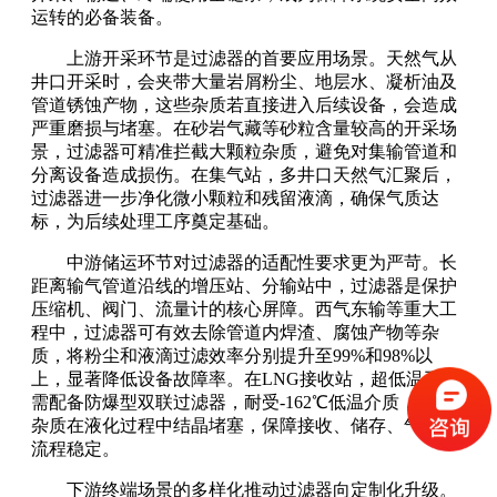
运转的必备装备。
上游开采环节是过滤器的首要应用场景。天然气从
井口开采时，会夹带大量岩屑粉尘、地层水、凝析油及
管道锈蚀产物，这些杂质若直接进入后续设备，会造成
严重磨损与堵塞。在砂岩气藏等砂粒含量较高的开采场
景，过滤器可精准拦截大颗粒杂质，避免对集输管道和
分离设备造成损伤。在集气站，多井口天然气汇聚后，
过滤器进一步净化微小颗粒和残留液滴，确保气质达
标，为后续处理工序奠定基础。
中游储运环节对过滤器的适配性要求更为严苛。长
距离输气管道沿线的增压站、分输站中，过滤器是保护
压缩机、阀门、流量计的核心屏障。西气东输等重大工
程中，过滤器可有效去除管道内焊渣、腐蚀产物等杂
质，将粉尘和液滴过滤效率分别提升至99%和98%以
上，显著降低设备故障率。在LNG接收站，超低温工况
需配备防爆型双联过滤器，耐受-162℃低温介质，防止
杂质在液化过程中结晶堵塞，保障接收、储存、气化全
流程稳定。
下游终端场景的多样化推动过滤器向定制化升级。