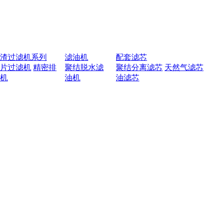
排渣过滤机系列
滤油机
配套滤芯
叶片过滤机
精密排
聚结脱水滤
聚结分离滤芯
天然气滤芯
渣机
油机
油滤芯