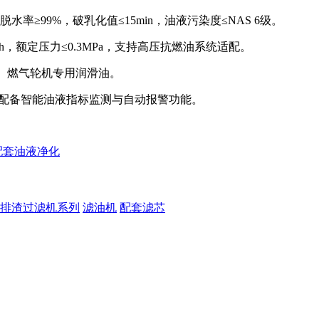
%，脱水率≥99%，破乳化值≤15min，油液污染度≤NAS 6级。
L/h，额定压力≤0.3MPa，支持高压抗燃油系统适配。
油）、燃气轮机专用润滑油。
配备智能油液指标监测与自动报警功能。
配套油液净化
排渣过滤机系列
滤油机
配套滤芯