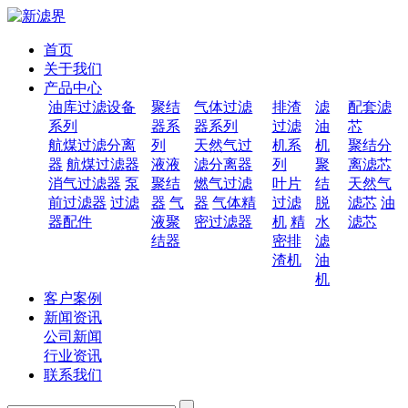
首页
关于我们
产品中心
油库过滤设备
聚结
气体过滤
排渣
滤
配套滤
系列
器系
器系列
过滤
油
芯
航煤过滤分离
列
天然气过
机系
机
聚结分
器
航煤过滤器
液液
滤分离器
列
聚
离滤芯
消气过滤器
泵
聚结
燃气过滤
叶片
结
天然气
前过滤器
过滤
器
气
器
气体精
过滤
脱
滤芯
油
器配件
液聚
密过滤器
机
精
水
滤芯
结器
密排
滤
渣机
油
机
客户案例
新闻资讯
公司新闻
行业资讯
联系我们