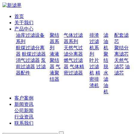
首页
关于我们
产品中心
油库过滤设备
聚结
气体过滤
排渣
滤
配套滤
系列
器系
器系列
过滤
油
芯
航煤过滤分离
列
天然气过
机系
机
聚结分
器
航煤过滤器
液液
滤分离器
列
聚
离滤芯
消气过滤器
泵
聚结
燃气过滤
叶片
结
天然气
前过滤器
过滤
器
气
器
气体精
过滤
脱
滤芯
油
器配件
液聚
密过滤器
机
精
水
滤芯
结器
密排
滤
渣机
油
机
客户案例
新闻资讯
公司新闻
行业资讯
联系我们