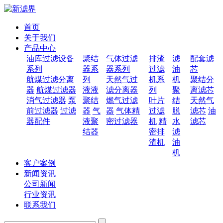
首页
关于我们
产品中心
油库过滤设备
聚结
气体过滤
排渣
滤
配套滤
系列
器系
器系列
过滤
油
芯
航煤过滤分离
列
天然气过
机系
机
聚结分
器
航煤过滤器
液液
滤分离器
列
聚
离滤芯
消气过滤器
泵
聚结
燃气过滤
叶片
结
天然气
前过滤器
过滤
器
气
器
气体精
过滤
脱
滤芯
油
器配件
液聚
密过滤器
机
精
水
滤芯
结器
密排
滤
渣机
油
机
客户案例
新闻资讯
公司新闻
行业资讯
联系我们