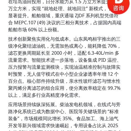
在埕岛油田投用，日分水能力从 1.5 万立方米提升至 3.6 
万立方米，实现 “就地处理、就地回注” 新模式，节能率
显著提升。船舶领域，重庆通瑞 ZJDF 系列机型凭借符
合 MEPC.107 (49) 决议的三相分离技术，占据国内高端
船舶市场 60% 以上份额。
技术创新聚焦实用化与低成本。山东凤鸣桓宇推出的三
级净化聚结滤油机，无需加热或离心，能耗降低 70%，
滤芯更换周期延长至 2000 小时，适配 6.3-40L/min 多
流量需求。智能技术进一步落地，设备集成 PID 温控、
压力报警与流量监测模块，实现油温精准控制与故障实
时预警，无人值守模式在中小型企业渗透率年增 12 个
百分点。核心部件持续升级，亲水性玻纤滤芯与憎水性
聚丙烯分离滤芯的组合应用，使分离效率稳定在 99.7% 
以上，满足多行业高精度净化需求。
应用场景持续纵深拓展。柴油发电机领域，在线式与旁
路净化系统已成为数据中心、医院等关键场景的 “标准
装备”，市场规模同比增长 35%。食品加工、海上油气
开发等新兴领域需求快速崛起，专用设备占比从 2025 