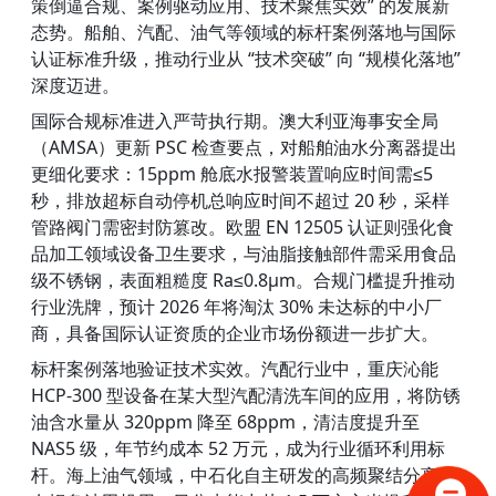
策倒逼合规、案例驱动应用、技术聚焦实效” 的发展新
态势。船舶、汽配、油气等领域的标杆案例落地与国际
认证标准升级，推动行业从 “技术突破” 向 “规模化落地” 
深度迈进。
国际合规标准进入严苛执行期。澳大利亚海事安全局
（AMSA）更新 PSC 检查要点，对船舶油水分离器提出
更细化要求：15ppm 舱底水报警装置响应时间需≤5 
秒，排放超标自动停机总响应时间不超过 20 秒，采样
管路阀门需密封防篡改。欧盟 EN 12505 认证则强化食
品加工领域设备卫生要求，与油脂接触部件需采用食品
级不锈钢，表面粗糙度 Ra≤0.8μm。合规门槛提升推动
行业洗牌，预计 2026 年将淘汰 30% 未达标的中小厂
商，具备国际认证资质的企业市场份额进一步扩大。
标杆案例落地验证技术实效。汽配行业中，重庆沁能 
HCP-300 型设备在某大型汽配清洗车间的应用，将防锈
油含水量从 320ppm 降至 68ppm，清洁度提升至 
NAS5 级，年节约成本 52 万元，成为行业循环利用标
杆。海上油气领域，中石化自主研发的高频聚结分离器