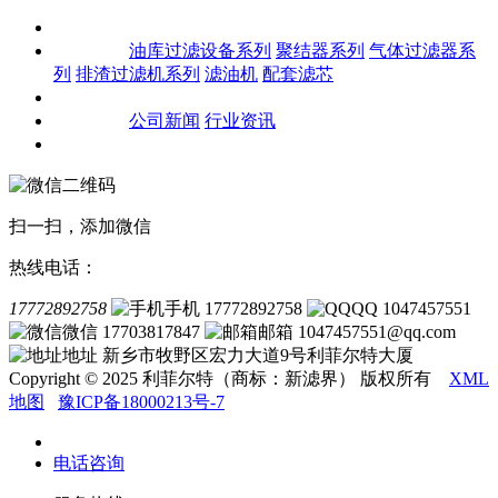
关于我们
产品中心
油库过滤设备系列
聚结器系列
气体过滤器系
列
排渣过滤机系列
滤油机
配套滤芯
客户案例
新闻资讯
公司新闻
行业资讯
联系我们
扫一扫，添加微信
热线电话：
17772892758
手机 17772892758
QQ 1047457551
微信 17703817847
邮箱 1047457551@qq.com
地址 新乡市牧野区宏力大道9号利菲尔特大厦
Copyright © 2025 利菲尔特（商标：新滤界） 版权所有
XML
地图
豫ICP备18000213号-7
电话咨询