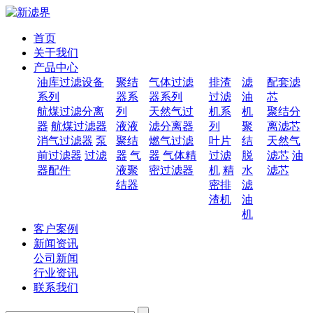
首页
关于我们
产品中心
油库过滤设备
聚结
气体过滤
排渣
滤
配套滤
系列
器系
器系列
过滤
油
芯
航煤过滤分离
列
天然气过
机系
机
聚结分
器
航煤过滤器
液液
滤分离器
列
聚
离滤芯
消气过滤器
泵
聚结
燃气过滤
叶片
结
天然气
前过滤器
过滤
器
气
器
气体精
过滤
脱
滤芯
油
器配件
液聚
密过滤器
机
精
水
滤芯
结器
密排
滤
渣机
油
机
客户案例
新闻资讯
公司新闻
行业资讯
联系我们