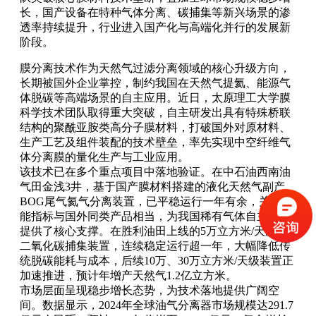
长，国产设备在特种气体分离、碳捕集等新兴场景的渗
透率持续提升，行业进入国产化与高端化并行的发展新
阶段。
膜分离技术作为天然气过滤分离领域的核心升级方向，
长期被国外企业掌控，制约我国在天然气提氦、能源气
体脱碳等高端场景的自主应用。近日，太原理工大学膜
科学技术团队取得重大突破，自主研发出具有特殊桥联
结构的聚酰亚胺类高分子膜材料，打破国外对原材料、
生产工艺及组件装配的技术壁垒，率先实现中空纤维气
体分离膜的量化生产与工业应用。
该技术已在多个重点项目中落地验证。在中石油西南油
气田金浅3井，基于国产膜材料搭建的液化天然气副产
BOG尾气氦气分离装置，已平稳运行一年有余，关键性
能指标与国外同类产品相当，为我国稀有气体自主供给
提供了核心支撑。在胜利油田上线的5万立方米/天膜法
二氧化碳捕集装置，连续稳定运行超一年，大幅降低传
统脱碳能耗与成本，后续10万、30万立方米/天级装置正
加速推进，预计年增产天然气1.2亿立方米。
市场层面呈现稳步增长态势，为技术落地提供广阔空
间。数据显示，2024年全球油气分离器市场规模达291.7