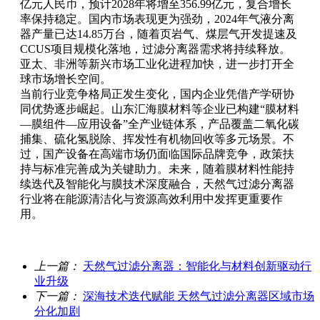
亿元人民币，预计2028年将增至356.99亿元，复合增长
率保持稳定。国内市场表现更为强劲，2024年气液分离
器产量已达14.85万台，随着页岩气、煤层气开发提速及
CCUS项目规模化落地，过滤分离器需求将持续释放。
亚太、非洲等新兴市场工业化进程加快，进一步打开全
球市场增长空间。
当前行业竞争格局正发生变化，国内企业凭借产学研协
同优势逐步崛起。山东汇海膜材料等企业已构建“膜材料
—膜组件—应用设备”全产业链体系，产品覆盖二氧化碳
捕集、硫化氢脱除、挥发性有机物回收等多元场景。不
过，国产设备在高端市场仍面临国际品牌竞争，政策扶
持与标准完善成为关键助力。未来，随着膜材料性能持
续迭代及智能化与膜技术深度融合，天然气过滤分离器
行业将在能源清洁化与资源高效利用中发挥更重要作
用。
上一篇：
天然气过滤分离器：智能化与材料创新驱动行
业升级
下一篇：
深海技术迭代赋能 天然气过滤分离器区域市场
分化加剧