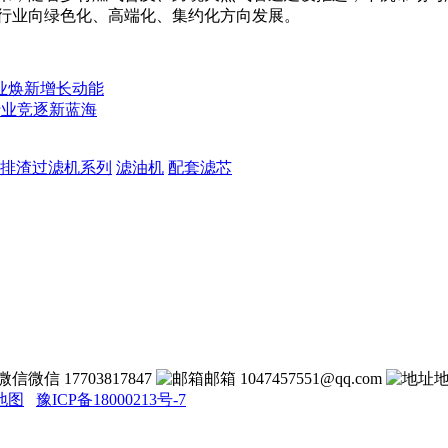
行业向绿色化、高端化、集约化方向发展。
业焕新增长动能
行业竞逐新蓝海
排渣过滤机系列
滤油机
配套滤芯
微信 17703817847
邮箱 1047457551@qq.com
地图
豫ICP备18000213号-7