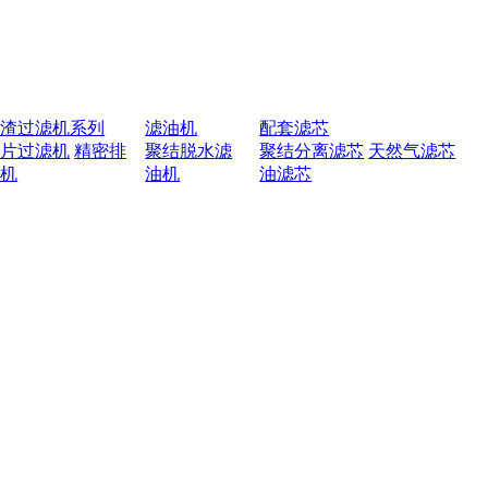
排渣过滤机系列
滤油机
配套滤芯
叶片过滤机
精密排
聚结脱水滤
聚结分离滤芯
天然气滤芯
渣机
油机
油滤芯