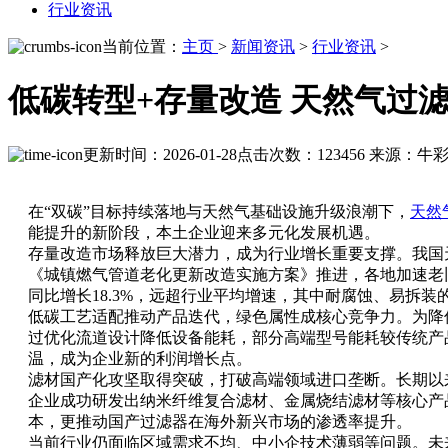
行业资讯
当前位置：
主页
>
新闻资讯
>
行业资讯
>
低碳转型+存量改造 天然气过
更新时间：2026-01-28
点击次数：123456
来源：牛
在“双碳”目标持续落地与天然气基础设施升级浪潮下，
天然
能提升的新阶段，本土企业迎来多元化发展机遇。
存量改造市场释放巨大潜力，成为行业增长重要支撑。我国天然
《城镇燃气管道老化更新改造实施方案》推进，各地加速老
同比增长18.3%，远超行业平均增速，其中耐腐蚀、易拆
低碳工艺适配推动产品迭代，绿色属性成核心竞争力。为降
过优化流道设计降低设备能耗，部分高端型号能耗较传统产品
温，成为企业新的利润增长点。
滤材国产化攻坚取得突破，打破高端领域进口垄断。长期以
企业成功研发出纳米纤维复合滤材、金属烧结滤材等核心产品，
本，更推动国产过滤器在海外新兴市场的渗透率提升。
当前行业仍面临区域需求不均、中小企技术薄弱等问题。未