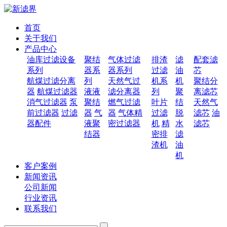
首页
关于我们
产品中心
油库过滤设备
聚结
气体过滤
排渣
滤
配套滤
系列
器系
器系列
过滤
油
芯
航煤过滤分离
列
天然气过
机系
机
聚结分
器
航煤过滤器
液液
滤分离器
列
聚
离滤芯
消气过滤器
泵
聚结
燃气过滤
叶片
结
天然气
前过滤器
过滤
器
气
器
气体精
过滤
脱
滤芯
油
器配件
液聚
密过滤器
机
精
水
滤芯
结器
密排
滤
渣机
油
机
客户案例
新闻资讯
公司新闻
行业资讯
联系我们