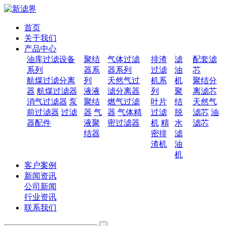
首页
关于我们
产品中心
油库过滤设备
聚结
气体过滤
排渣
滤
配套滤
系列
器系
器系列
过滤
油
芯
航煤过滤分离
列
天然气过
机系
机
聚结分
器
航煤过滤器
液液
滤分离器
列
聚
离滤芯
消气过滤器
泵
聚结
燃气过滤
叶片
结
天然气
前过滤器
过滤
器
气
器
气体精
过滤
脱
滤芯
油
器配件
液聚
密过滤器
机
精
水
滤芯
结器
密排
滤
渣机
油
机
客户案例
新闻资讯
公司新闻
行业资讯
联系我们