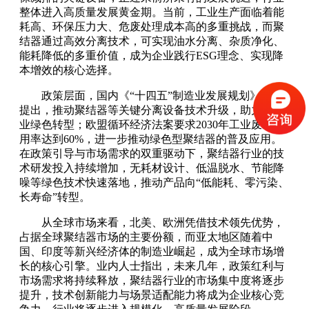
整体进入高质量发展黄金期。当前，工业生产面临着能
耗高、环保压力大、危废处理成本高的多重挑战，而聚
结器通过高效分离技术，可实现油水分离、杂质净化、
能耗降低的多重价值，成为企业践行ESG理念、实现降
本增效的核心选择。
政策层面，国内《“十四五”制造业发展规划》明确
提出，推动聚结器等关键分离设备技术升级，助力制造
业绿色转型；欧盟循环经济法案要求2030年工业废水回
用率达到60%，进一步推动绿色型聚结器的普及应用。
在政策引导与市场需求的双重驱动下，聚结器行业的技
术研发投入持续增加，无耗材设计、低温脱水、节能降
噪等绿色技术快速落地，推动产品向“低能耗、零污染、
长寿命”转型。
从全球市场来看，北美、欧洲凭借技术领先优势，
占据全球聚结器市场的主要份额，而亚太地区随着中
国、印度等新兴经济体的制造业崛起，成为全球市场增
长的核心引擎。业内人士指出，未来几年，政策红利与
市场需求将持续释放，聚结器行业的市场集中度将逐步
提升，技术创新能力与场景适配能力将成为企业核心竞