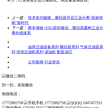
争力，行业将逐步进入规模化、高质量发展阶段。
上一篇：
技术迭代赋能，聚结器开启工业分离“高效智
能”新时代
下一篇：
降本增效+ESG双轮驱动，聚结器重构工业分
离价值体系
关于我们
产品中心
油库过滤设备系列
聚结器系列
气体过滤器系
列
排渣过滤机系列
滤油机
配套滤芯
客户案例
新闻资讯
公司新闻
行业资讯
联系我们
扫一扫，添加微信
热线电话：
17772892758
手机 17772892758
QQ 1047457551
微信 17703817847
邮箱 1047457551@qq.com