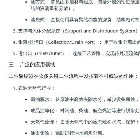
滤芯式： 常见由多层材料组成，包括外层的预过滤
结的液滴重新分散）。
滤袋式： 直接使用具有聚结功能的滤袋，结构相对
支撑与流体分配系统（Support and Distributi
集液/排污口（Collection/Drain Port）： 用
进出口（Inlet/Outlet）： 连接工艺管路，实现待处
三、 广泛的应用领域
工业聚结器在众多关键工业流程中发挥着不可或缺的作用：
石油天然气行业：
原油脱水： 从原油中高效去除水分，减少设备腐蚀
成品油净化： 对汽油、柴油、航空燃油等进行脱水
天然气处理： 去除天然气中的液态烃和水汽，保护
油田集输： 辅助进行油水初步分离。