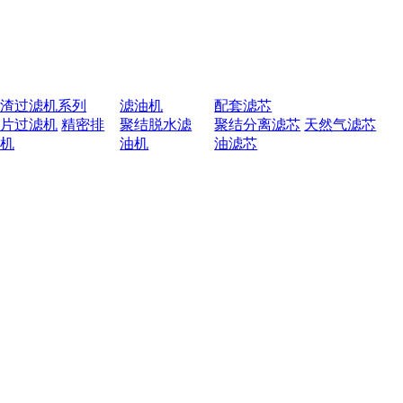
排渣过滤机系列
滤油机
配套滤芯
叶片过滤机
精密排
聚结脱水滤
聚结分离滤芯
天然气滤芯
渣机
油机
油滤芯