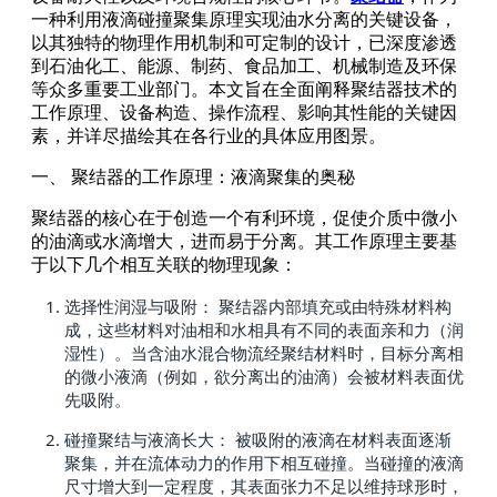
一种利用液滴碰撞聚集原理实现油水分离的关键设备，
以其独特的物理作用机制和可定制的设计，已深度渗透
到石油化工、能源、制药、食品加工、机械制造及环保
等众多重要工业部门。本文旨在全面阐释聚结器技术的
工作原理、设备构造、操作流程、影响其性能的关键因
素，并详尽描绘其在各行业的具体应用图景。
一、 聚结器的工作原理：液滴聚集的奥秘
聚结器的核心在于创造一个有利环境，促使介质中微小
的油滴或水滴增大，进而易于分离。其工作原理主要基
于以下几个相互关联的物理现象：
选择性润湿与吸附： 聚结器内部填充或由特殊材料构
成，这些材料对油相和水相具有不同的表面亲和力（润
湿性）。当含油水混合物流经聚结材料时，目标分离相
的微小液滴（例如，欲分离出的油滴）会被材料表面优
先吸附。
碰撞聚结与液滴长大： 被吸附的液滴在材料表面逐渐
聚集，并在流体动力的作用下相互碰撞。当碰撞的液滴
尺寸增大到一定程度，其表面张力不足以维持球形时，