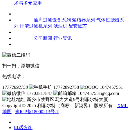
术与多元应用
关于我们
产品中心
油库过滤设备系列
聚结器系列
气体过滤器系
列
排渣过滤机系列
滤油机
配套滤芯
客户案例
新闻资讯
公司新闻
行业资讯
联系我们
扫一扫，添加微信
热线电话：
17772892758
手机 17772892758
QQ 1047457551
微信 17703817847
邮箱 1047457551@qq.com
地址 新乡市牧野区宏力大道9号利菲尔特大厦
Copyright © 2025 利菲尔特（商标：新滤界） 版权所有
XML
地图
豫ICP备18000213号-7
电话咨询