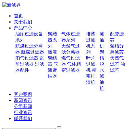
首页
关于我们
产品中心
油库过滤设备
聚结
气体过滤
排渣
滤
配套滤
系列
器系
器系列
过滤
油
芯
航煤过滤分离
列
天然气过
机系
机
聚结分
器
航煤过滤器
液液
滤分离器
列
聚
离滤芯
消气过滤器
泵
聚结
燃气过滤
叶片
结
天然气
前过滤器
过滤
器
气
器
气体精
过滤
脱
滤芯
油
器配件
液聚
密过滤器
机
精
水
滤芯
结器
密排
滤
渣机
油
机
客户案例
新闻资讯
公司新闻
行业资讯
联系我们