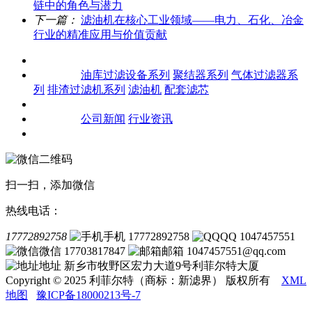
链中的角色与潜力
下一篇：
滤油机在核心工业领域——电力、石化、冶金
行业的精准应用与价值贡献
关于我们
产品中心
油库过滤设备系列
聚结器系列
气体过滤器系
列
排渣过滤机系列
滤油机
配套滤芯
客户案例
新闻资讯
公司新闻
行业资讯
联系我们
扫一扫，添加微信
热线电话：
17772892758
手机 17772892758
QQ 1047457551
微信 17703817847
邮箱 1047457551@qq.com
地址 新乡市牧野区宏力大道9号利菲尔特大厦
Copyright © 2025 利菲尔特（商标：新滤界） 版权所有
XML
地图
豫ICP备18000213号-7