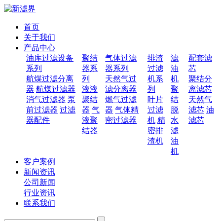
首页
关于我们
产品中心
油库过滤设备
聚结
气体过滤
排渣
滤
配套滤
系列
器系
器系列
过滤
油
芯
航煤过滤分离
列
天然气过
机系
机
聚结分
器
航煤过滤器
液液
滤分离器
列
聚
离滤芯
消气过滤器
泵
聚结
燃气过滤
叶片
结
天然气
前过滤器
过滤
器
气
器
气体精
过滤
脱
滤芯
油
器配件
液聚
密过滤器
机
精
水
滤芯
结器
密排
滤
渣机
油
机
客户案例
新闻资讯
公司新闻
行业资讯
联系我们