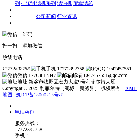
列
排渣过滤机系列
滤油机
配套滤芯
客户案例
新闻资讯
公司新闻
行业资讯
联系我们
扫一扫，添加微信
热线电话：
17772892758
手机 17772892758
QQ 1047457551
微信 17703817847
邮箱 1047457551@qq.com
地址 新乡市牧野区宏力大道9号利菲尔特大厦
Copyright © 2025 利菲尔特（商标：新滤界） 版权所有
XML
地图
豫ICP备18000213号-7
电话咨询
服务热线：
17772892758
手机：