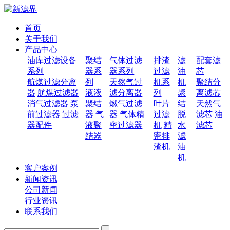
首页
关于我们
产品中心
油库过滤设备
聚结
气体过滤
排渣
滤
配套滤
系列
器系
器系列
过滤
油
芯
航煤过滤分离
列
天然气过
机系
机
聚结分
器
航煤过滤器
液液
滤分离器
列
聚
离滤芯
消气过滤器
泵
聚结
燃气过滤
叶片
结
天然气
前过滤器
过滤
器
气
器
气体精
过滤
脱
滤芯
油
器配件
液聚
密过滤器
机
精
水
滤芯
结器
密排
滤
渣机
油
机
客户案例
新闻资讯
公司新闻
行业资讯
联系我们