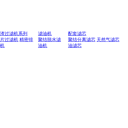
排渣过滤机系列
滤油机
配套滤芯
叶片过滤机
精密排
聚结脱水滤
聚结分离滤芯
天然气滤芯
渣机
油机
油滤芯