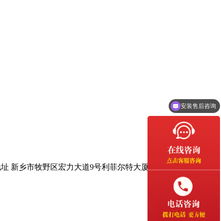
安装售后咨询
地址 新乡市牧野区宏力大道9号利菲尔特大厦