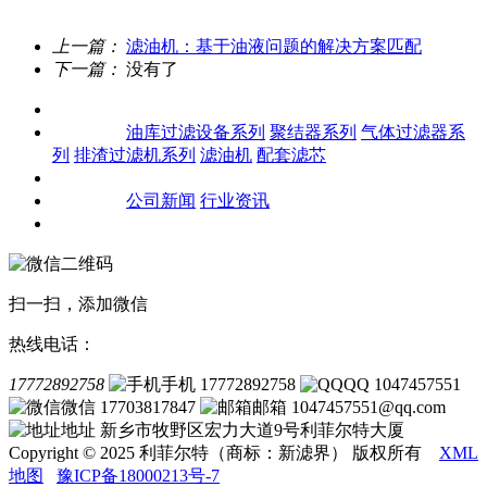
上一篇：
滤油机：基于油液问题的解决方案匹配
下一篇：
没有了
关于我们
产品中心
油库过滤设备系列
聚结器系列
气体过滤器系
列
排渣过滤机系列
滤油机
配套滤芯
客户案例
新闻资讯
公司新闻
行业资讯
联系我们
扫一扫，添加微信
热线电话：
17772892758
手机 17772892758
QQ 1047457551
微信 17703817847
邮箱 1047457551@qq.com
地址 新乡市牧野区宏力大道9号利菲尔特大厦
Copyright © 2025 利菲尔特（商标：新滤界） 版权所有
XML
地图
豫ICP备18000213号-7