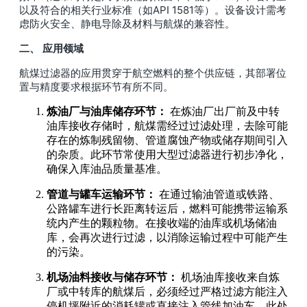
以及符合的相关行业标准（如API 1581等）。设备设计需考
虑防火安全、静电导除及材料与航煤的兼容性。
二、 应用领域
航煤过滤器的应用贯穿于航空燃料的整个供应链，其部署位
置与精度要求根据环节有所不同。
炼油厂与油库储存环节：
在炼油厂出厂前及中转
油库接收存储时，航煤需经过过滤处理，去除可能
存在的炼制残留物、管道腐蚀产物或储存期间引入
的杂质。此环节常使用大型过滤器进行初步净化，
确保入库油品质量基准。
管道与罐车运输环节：
在通过输油管道或铁路、
公路罐车进行长距离转运后，燃料可能携带运输系
统内产生的颗粒物。在接收端的油库或机场储油
库，会再次进行过滤，以消除运输过程中可能产生
的污染。
机场油料接收与储存环节：
机场油库接收来自炼
厂或中转库的航煤后，必须经过严格过滤方能注入
停机坪附近的消耗罐或直接注入管线加油车。此处