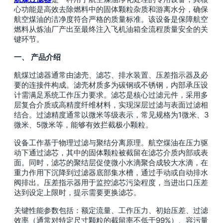
心功能是高效去除燃料中的固体颗粒杂质和游离水分，确保
航空煤油的洁净度符合严格的质量标准。该设备是保障航空
燃料从炼油厂产出至最终注入飞机油箱全流程质量安全的关
键环节。
一、 产品介绍
航煤过滤器通常由滤壳、滤芯、排水装置、压差指示器及必
要的连接件构成。滤壳材质多为碳钢或不锈钢，内部承压设
计需满足系统工作压力要求。滤芯是核心过滤元件，采用多
层复合介质或高精度纤维材料，实现深层过滤与表面过滤相
结合。过滤精度通常以微米等级表示，常见规格为1微米、3
微米、5微米等，能够有效拦截极小颗粒。
设备工作基于物理过滤与聚结分离原理。航空煤油在压力驱
动下通过滤芯，其中的固体颗粒被截留在滤芯介质内部或表
面。同时，滤芯的聚结层促使微小水滴聚合成较大水滴，在
重力作用下沉降到过滤器底部集水槽，通过手动或自动排水
阀排出。压差指示器用于监控滤芯污染程度，当进出口压差
达到设定上限时，提示需要更换滤芯。
关键性能参数包括：额定流量、工作压力、初始压差、过滤
效率（通常对特定尺寸颗粒的截留率不低于99%）、容污量