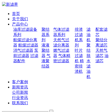
首页
关于我们
产品中心
油库过滤设备
聚结
气体过滤
排渣
滤
配套滤
系列
器系
器系列
过滤
油
芯
航煤过滤分离
列
天然气过
机系
机
聚结分
器
航煤过滤器
液液
滤分离器
列
聚
离滤芯
消气过滤器
泵
聚结
燃气过滤
叶片
结
天然气
前过滤器
过滤
器
气
器
气体精
过滤
脱
滤芯
油
器配件
液聚
密过滤器
机
精
水
滤芯
结器
密排
滤
渣机
油
机
客户案例
新闻资讯
公司新闻
行业资讯
联系我们