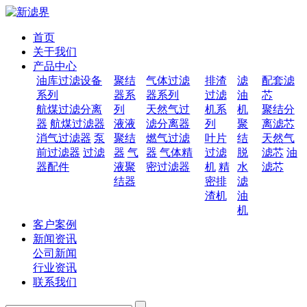
首页
关于我们
产品中心
油库过滤设备
聚结
气体过滤
排渣
滤
配套滤
系列
器系
器系列
过滤
油
芯
航煤过滤分离
列
天然气过
机系
机
聚结分
器
航煤过滤器
液液
滤分离器
列
聚
离滤芯
消气过滤器
泵
聚结
燃气过滤
叶片
结
天然气
前过滤器
过滤
器
气
器
气体精
过滤
脱
滤芯
油
器配件
液聚
密过滤器
机
精
水
滤芯
结器
密排
滤
渣机
油
机
客户案例
新闻资讯
公司新闻
行业资讯
联系我们