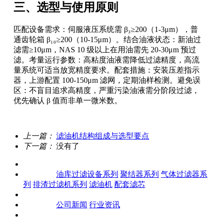
三、选型与使用原则
匹配设备需求：伺服液压系统需 β₃≥200（1-3μm），普
通齿轮箱 β₁₀≥200（10-15μm）。结合油液状态：新油过
滤需≥10μm，NAS 10 级以上在用油需先 20-30μm 预过
滤。考量运行参数：高粘度油液需降低过滤精度，高流
量系统可适当放宽精度要求。配套措施：安装压差指示
器，上游配置 100-150μm 滤网，定期油样检测。避免误
区：不盲目追求高精度，严重污染油液需分阶段过滤，
优先确认 β 值而非单一微米数。
上一篇：
滤油机结构组成与选型要点
下一篇：
没有了
关于我们
产品中心
油库过滤设备系列
聚结器系列
气体过滤器系
列
排渣过滤机系列
滤油机
配套滤芯
客户案例
新闻资讯
公司新闻
行业资讯
联系我们