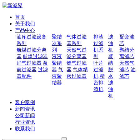
首页
关于我们
产品中心
油库过滤设备
聚结
气体过滤
排渣
滤
配套滤
系列
器系
器系列
过滤
油
芯
航煤过滤分离
列
天然气过
机系
机
聚结分
器
航煤过滤器
液液
滤分离器
列
聚
离滤芯
消气过滤器
泵
聚结
燃气过滤
叶片
结
天然气
前过滤器
过滤
器
气
器
气体精
过滤
脱
滤芯
油
器配件
液聚
密过滤器
机
精
水
滤芯
结器
密排
滤
渣机
油
机
客户案例
新闻资讯
公司新闻
行业资讯
联系我们