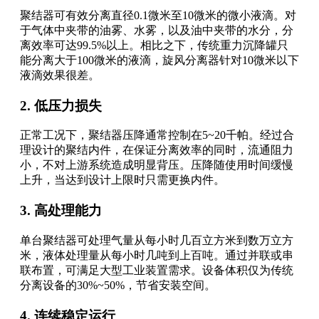
聚结器可有效分离直径0.1微米至10微米的微小液滴。对
于气体中夹带的油雾、水雾，以及油中夹带的水分，分
离效率可达99.5%以上。相比之下，传统重力沉降罐只
能分离大于100微米的液滴，旋风分离器针对10微米以下
液滴效果很差。
2. 低压力损失
正常工况下，聚结器压降通常控制在5~20千帕。经过合
理设计的聚结内件，在保证分离效率的同时，流通阻力
小，不对上游系统造成明显背压。压降随使用时间缓慢
上升，当达到设计上限时只需更换内件。
3. 高处理能力
单台聚结器可处理气量从每小时几百立方米到数万立方
米，液体处理量从每小时几吨到上百吨。通过并联或串
联布置，可满足大型工业装置需求。设备体积仅为传统
分离设备的30%~50%，节省安装空间。
4. 连续稳定运行