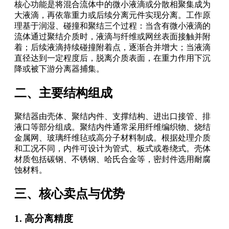
核心功能是将混合流体中的微小液滴或分散相聚集成为
大液滴，再依靠重力或后续分离元件实现分离。工作原
理基于润湿、碰撞和聚结三个过程：当含有微小液滴的
流体通过聚结介质时，液滴与纤维或网丝表面接触并附
着；后续液滴持续碰撞附着点，逐渐合并增大；当液滴
直径达到一定程度后，脱离介质表面，在重力作用下沉
降或被下游分离器捕集。
二、主要结构组成
聚结器由壳体、聚结内件、支撑结构、进出口接管、排
液口等部分组成。聚结内件通常采用纤维编织物、烧结
金属网、玻璃纤维毡或高分子材料制成。根据处理介质
和工况不同，内件可设计为管式、板式或卷绕式。壳体
材质包括碳钢、不锈钢、哈氏合金等，密封件选用耐腐
蚀材料。
三、核心卖点与优势
1. 高分离精度