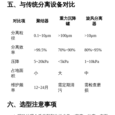
五、与传统分离设备对比
重力沉降
旋风分离
对比项
聚结器
罐
器
分离粒
0.1~10μm
>100μm
>10μm
径
分离效
>99.5%
70%~90%
80%~95%
率
压降
5~20kPa
<5kPa
1~10kPa
占地面
小
大
中
积
维护频
需定期清
需检查磨
12~24月
率
污
损
六、选型注意事项