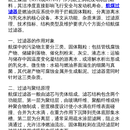
料，其洁净度直接影响飞行安全与发动机寿命。
航煤过
滤器
是燃油供应系统中用于拦截固体颗粒、分离游离水
与乳化水的核心设备。本文从功能、杂质来源、过滤原
理、技术指标、结构类型及维护要求六个方面介绍航煤
过滤器。
一、过滤器的作用对象
航煤中的污染物主要分三类。固体颗粒：包括管线腐蚀
产物、储罐剥落物、催化剂粉末、灰尘。液态水：运输
与储存中因温度变化凝结的游离水，或溶解水析出形成
的乳化水。微生物：水箱与燃油界面滋生的细菌与真
菌，其代谢产物可腐蚀金属并生成黏泥。过滤器需同时
针对这三类杂质。
二、过滤与聚结原理
航煤过滤器一般由滤芯与壳体组成。滤芯结构包含两个
功能层。第一层为聚结层，由玻璃纤维、聚酯纤维或特
种聚合物制成，密度梯度设计使小水滴在纤维表面碰
撞、合并为大水滴，在重力作用下沉降到壳体底部集水
槽。第二层为分离层，通常采用疏水涂层滤网，阻止水
滴通过，允许洁净燃油流出。固体颗粒则在流经滤层时