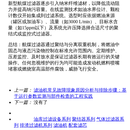
新型航煤过滤器逐步引入纳米纤维滤材，以降低流动阻
力并提高纳污容量。在线监测技术如油水界位计、颗粒
计数仪开始集成到过滤系统。选型时应依据燃油来源
（罐区或加油车）、流量（如3000 L/min）、目标水含
量（如15ppm以下）及系统允许压降选择合适尺寸的聚
结式或监控式过滤器。
总结：航煤过滤器通过聚结与分离双重机制，将燃油中
固态与液态污染物控制在标准允许范围内。定期维护、
压差监控、及时放水是保证过滤器长期有效运行的关键
操作。任何忽视维护的行为均可能造成发动机燃料喷嘴
堵塞或燃烧室高温部件腐蚀，威胁飞行安全。
上一篇：
滤油机常见故障现象原因分析与排除步骤：基
于运行参数监测与部件检查的工程实践
下一篇：
没有了
关于我们
产品中心
油库过滤设备系列
聚结器系列
气体过滤器系
列
排渣过滤机系列
滤油机
配套滤芯