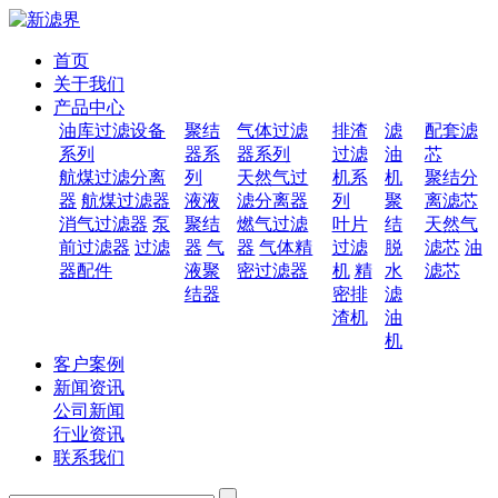
首页
关于我们
产品中心
油库过滤设备
聚结
气体过滤
排渣
滤
配套滤
系列
器系
器系列
过滤
油
芯
航煤过滤分离
列
天然气过
机系
机
聚结分
器
航煤过滤器
液液
滤分离器
列
聚
离滤芯
消气过滤器
泵
聚结
燃气过滤
叶片
结
天然气
前过滤器
过滤
器
气
器
气体精
过滤
脱
滤芯
油
器配件
液聚
密过滤器
机
精
水
滤芯
结器
密排
滤
渣机
油
机
客户案例
新闻资讯
公司新闻
行业资讯
联系我们