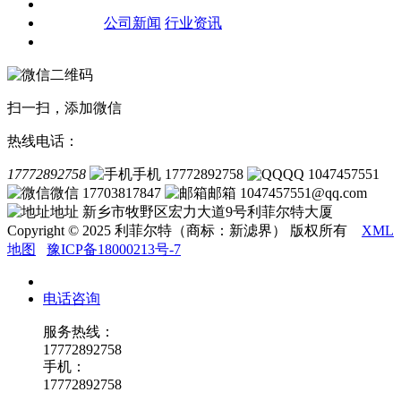
客户案例
新闻资讯
公司新闻
行业资讯
联系我们
扫一扫，添加微信
热线电话：
17772892758
手机 17772892758
QQ 1047457551
微信 17703817847
邮箱 1047457551@qq.com
地址 新乡市牧野区宏力大道9号利菲尔特大厦
Copyright © 2025 利菲尔特（商标：新滤界） 版权所有
XML
地图
豫ICP备18000213号-7
电话咨询
服务热线：
17772892758
手机：
17772892758