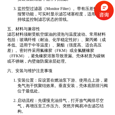
监控型过滤器（Monitor Filter）。带有压差指示或
报警功能，可实时显示滤芯堵塞程度，适用于需要
持续监控制滤芯状态的管线。
五、材料与兼容性
滤芯材料须耐受航空煤油的浸泡与温度波动。常用材料
包括：玻璃纤维（耐油、化学稳定性好）、聚丙烯（成
本低、适用于中等温度）、聚酯（强度高、适合高压
差）。密封件采用氟橡胶（FKM）或全氟醚橡胶
（FFKM），避免橡胶溶胀导致泄漏。壳体材质为碳钢
或不锈钢，内壁做防腐涂层处理。
六、安装与维护注意事项
安装位置：应设置在燃油泵下游、使用点上游，避
免气泡干扰聚结效果。垂直安装，壳体底部排污阀
位于最低处。
启动流程：先缓慢充油排气，打开放气阀排尽空
气，再增压至工作压力。突然开阀易冲击滤芯结
构。