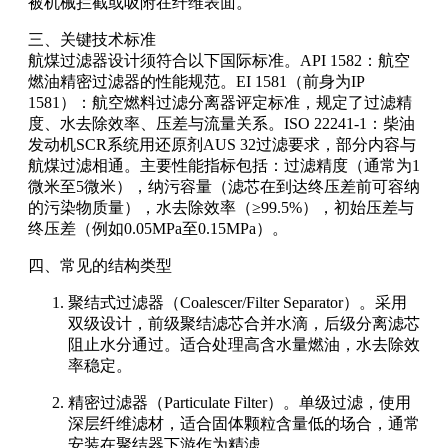
被机械拦截或吸附在纤维表面。
三、关键技术标准
航煤过滤器设计须符合以下国际标准。API 1582：航空
燃油精密过滤器的性能规范。EI 1581（前身为IP
1581）：航空燃料过滤分离器评定标准，规定了过滤精
度、水去除效率、压差与流量关系。ISO 22241-1：柴油
发动机SCR系统用还原剂AUS 32过滤要求，部分内容与
航煤过滤相通。主要性能指标包括：过滤精度（通常为1
微米至5微米），纳污容量（滤芯在到达终压差前可容纳
的污染物质量），水去除效率（≥99.5%），初始压差与
终压差（例如0.05MPa至0.15MPa）。
四、常见的结构类型
聚结式过滤器（Coalescer/Filter Separator）。采用
双级设计，前级聚结滤芯合并水滴，后级分离滤芯
阻止水分通过。适合处理高含水量燃油，水去除效
率稳定。
精密过滤器（Particulate Filter）。单级过滤，使用
深层纤维滤材，适合固体颗粒含量低的场合，通常
安装在聚结器下游作为精滤。