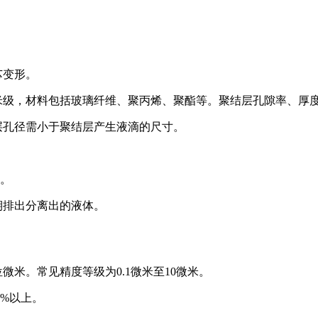
芯变形。
米级，材料包括玻璃纤维、聚丙烯、聚酯等。聚结层孔隙率、厚
层孔径需小于聚结层产生液滴的尺寸。
路。
期排出分离出的液体。
米。常见精度等级为0.1微米至10微米。
5%以上。