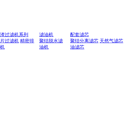
排渣过滤机系列
滤油机
配套滤芯
叶片过滤机
精密排
聚结脱水滤
聚结分离滤芯
天然气滤芯
渣机
油机
油滤芯