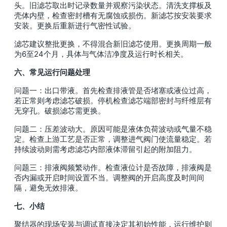
头。旧滤芯取出时记录数量并观察污染状态。清洗支撑板及
壳体内壁，检查密封槽有无腐蚀或损伤。新滤芯按安装要求
安装。更换后重新进行气密性试验。
滤芯建议整批更换，不得混合新旧滤芯使用。更换周期一般
为6至24个月，具体与气体洁净度及运行时长相关。
六、常见运行问题处理
问题一：出口带液。首先检查排液管是否堵塞或液位过高，
若正常则考虑滤芯破损。停机检查滤芯端部密封与纤维层有
无穿孔。破损滤芯需更换。
问题二：压差波动大。原因可能是液体负荷波动或气量不稳
定。检查上游工艺是否正常，调整进气阀门使流量稳定。若
持续波动则需考虑滤芯内部液体滞留引起的附加阻力。
问题三：排液阀频繁动作。检查液位计是否故障，排液阀是
否内漏或开启时间设置不当。调整阀的开启高度及时间间
隔，避免无效排液。
七、小结
聚结器的现场安装与调试直接决定其初始性能，运行维护则