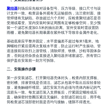
聚结器
到场后应先核对设备型号、压力等级、接口尺寸与设
计文件一致。检查设备外观有无运输损伤，法兰密封面、接
管焊缝有无缺陷。存放超过六个月时，应检查聚结滤芯是否
受潮或霉变。室内安装时保证周围有足够检修空间，至少预
留一个滤芯长度加0.5米的抽出距离。室外安装时需设置防
雨棚，避免聚结器长期暴露在紫外线下导致非金属件老化。
基础底座应平整并固定，水平度偏差不超过每米1毫米。地
脚螺栓拧紧后需再次复核水平度，防止运行时产生振动。管
道连接前应吹扫上游管线，清除焊渣、铁锈、沙粒等固体杂
质，否则这些杂质会直接进入聚结器并堵塞滤芯。所有管口
保护盖在安装前一刻方可拆除。
二、安装操作步骤
第一步安装滤芯。打开聚结器壳体封头，检查内部支撑板、
密封槽、排液管线是否清洁。滤芯从包装中取出后应轻拿轻
放，避免触碰纤维层。滤芯安装方向必须与壳体内标记的气
流箭头一致。每支滤芯装入支撑板后，拧紧固定螺栓或压
盖，确保密封垫圈压紧且无偏斜。全部滤芯就位后，用手电
筒检查滤芯顶部密封面是否均匀接触，缝隙不得透光。