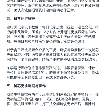
调试期间严禁短时快速调节阀门开度，避免压力突变导致滤
芯结构损坏。液位控制系统应在带压条件下进行模拟液位测
试，确认高液位报警及排液阀自动动作正常。
四、日常运行维护
运行需记录以下数据：每日记录进出口压差、液位变化、排
液频率及流量。压差在12小时内上升超过更换压降的30%
时，应检查上游分离器工况或气体中液体含量是否突然增
加。每周目视检查排液管是否通畅，液封是否破坏。
对于含重烃或易聚合介质的工况，建议每季度检查一次滤芯
表面状态。使用内窥镜从排液口或人孔观察滤芯外表面是否
有结垢、变形或破损。结垢严重时需停机清洗或更换滤芯。
冬季运行应特别注意排液管路防冻。排液管需保温并伴热，
液位计导压管也需加伴热。若排液不畅导致液位过高，液体
可能携带至聚结器出口，造成下游设备污染。
五、滤芯更换周期与操作
滤芯更换依据有两个：压差达到制造商规定的更换值（一般
为初始压降的2至3倍），或出口液滴检测超标。更换步
骤：停机泄压至常压，打开放空阀确认无余压后，拆除封