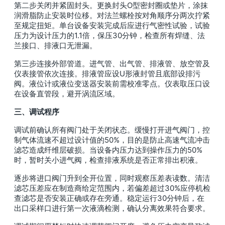
第二步关闭并紧固封头。更换封头O型密封圈或垫片，涂抹
润滑脂防止安装时位移。对法兰螺栓按对角顺序分两次拧紧
至规定扭矩。单台设备安装完成后应进行气密性试验，试验
压力为设计压力的1.1倍，保压30分钟，检查所有焊缝、法
兰接口、排液口无泄漏。
第三步连接外部管道。进气管、出气管、排液管、放空管及
仪表接管依次连接。排液管应设U形液封管且底部设排污
阀。液位计或液位变送器安装前需校准零点。仪表取压口设
在设备直管段，避开涡流区域。
三、调试程序
调试前确认所有阀门处于关闭状态。缓慢打开进气阀门，控
制气体流速不超过设计值的50%，目的是防止高速气流冲击
滤芯造成纤维层破损。当设备内压力达到操作压力的50%
时，暂时关小进气阀，检查排液系统是否正常排出积液。
逐步将进口阀门升到全开位置，同时观察压差表读数。清洁
滤芯压差应在制造商给定范围内，若偏差超过30%应停机检
查滤芯是否安装正确或存在旁通。稳定运行30分钟后，在
出口采样口进行第一次液滴检测，确认分离效果符合要求。