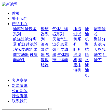
首页
关于我们
产品中心
油库过滤设备
聚结
气体过滤
排渣
滤
配套滤
系列
器系
器系列
过滤
油
芯
航煤过滤分离
列
天然气过
机系
机
聚结分
器
航煤过滤器
液液
滤分离器
列
聚
离滤芯
消气过滤器
泵
聚结
燃气过滤
叶片
结
天然气
前过滤器
过滤
器
气
器
气体精
过滤
脱
滤芯
油
器配件
液聚
密过滤器
机
精
水
滤芯
结器
密排
滤
渣机
油
机
客户案例
新闻资讯
公司新闻
行业资讯
联系我们