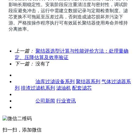
影响长期稳定性。安装阶段应注重清洁度与密封性，调试阶
段应避免冲击，运行中需建立数据记录与定期检查制度。滤
芯更换不可拖延至压差过高，否则造成滤芯损坏并污染下
游。严格按操作程序执行可有效延长聚结器使用寿命并维持
分离效率。
上一篇：
聚结器选型计算与性能评价方法：处理量确
定、压降估算及效率验证
下一篇：
没有了
关于我们
产品中心
油库过滤设备系列
聚结器系列
气体过滤器系
列
排渣过滤机系列
滤油机
配套滤芯
客户案例
新闻资讯
公司新闻
行业资讯
联系我们
扫一扫，添加微信