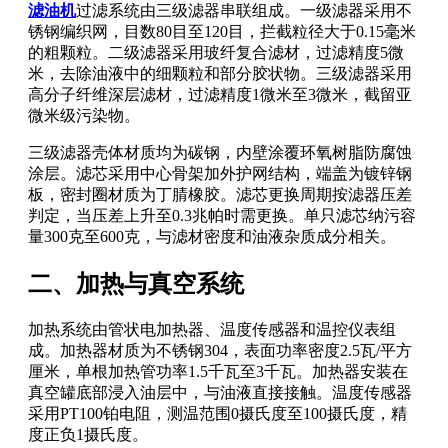
滤油机
过滤系统由三级滤器串联组成。一级滤器采用不
锈钢编织网，目数80目至120目，拦截粒径大于0.15毫米
的粗颗粒。二级滤器采用玻纤复合滤材，过滤精度5微
米，去除油液中的细颗粒和部分胶状物。三级滤器采用
高分子纤维深层滤材，过滤精度1微米至3微米，截留亚
微米级污染物。
三级滤器壳体材质均为碳钢，内壁涂覆环氧树脂防腐蚀
涂层。滤芯采用中心骨架加外护网结构，端盖为镀锌钢
板，密封圈材质为丁腈橡胶。滤芯更换周期按滤器压差
判定，当压差上升至0.3兆帕时需更换。单只滤芯纳污容
量300克至600克，与滤材密度和油液杂质成分相关。
二、加热与真空系统
加热系统由管状电加热器、温度传感器和温控仪表组
成。加热器材质为不锈钢304，表面功率密度2.5瓦/平方
厘米，单根加热管功率1.5千瓦至3千瓦。加热器安装在
真空罐底部浸入油层中，与油液直接接触。温度传感器
采用PT100铂电阻，测温范围0摄氏度至100摄氏度，精
度正负1摄氏度。