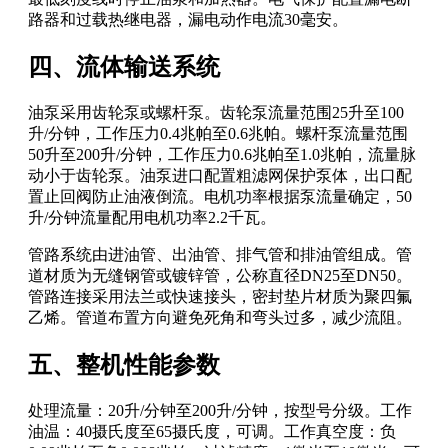
路器和过载热继电器，漏电动作电流30毫安。
四、流体输送系统
油泵采用齿轮泵或螺杆泵。齿轮泵流量范围25升至100
升/分钟，工作压力0.4兆帕至0.6兆帕。螺杆泵流量范围
50升至200升/分钟，工作压力0.6兆帕至1.0兆帕，流量脉
动小于齿轮泵。油泵进口配置粗滤网保护泵体，出口配
置止回阀防止油液倒流。电机功率根据泵流量确定，50
升/分钟流量配用电机功率2.2千瓦。
管路系统由进油管、出油管、排气管和排油管组成。管
道材质为无缝钢管或镀锌管，公称直径DN25至DN50。
管路连接采用法兰或快速接头，密封垫片材质为聚四氟
乙烯。管道布置方向避免死角和弯头过多，减少流阻。
五、整机性能参数
处理流量：20升/分钟至200升/分钟，按型号分级。工作
油温：40摄氏度至65摄氏度，可调。工作真空度：负