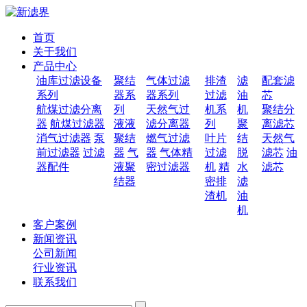
首页
关于我们
产品中心
油库过滤设备
聚结
气体过滤
排渣
滤
配套滤
系列
器系
器系列
过滤
油
芯
航煤过滤分离
列
天然气过
机系
机
聚结分
器
航煤过滤器
液液
滤分离器
列
聚
离滤芯
消气过滤器
泵
聚结
燃气过滤
叶片
结
天然气
前过滤器
过滤
器
气
器
气体精
过滤
脱
滤芯
油
器配件
液聚
密过滤器
机
精
水
滤芯
结器
密排
滤
渣机
油
机
客户案例
新闻资讯
公司新闻
行业资讯
联系我们