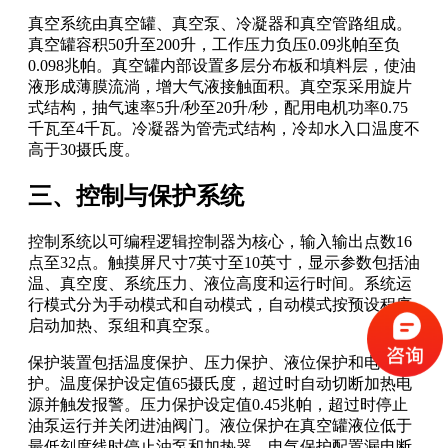
真空系统由真空罐、真空泵、冷凝器和真空管路组成。
真空罐容积50升至200升，工作压力负压0.09兆帕至负
0.098兆帕。真空罐内部设置多层分布板和填料层，使油
液形成薄膜流淌，增大气液接触面积。真空泵采用旋片
式结构，抽气速率5升/秒至20升/秒，配用电机功率0.75
千瓦至4千瓦。冷凝器为管壳式结构，冷却水入口温度不
高于30摄氏度。
三、控制与保护系统
控制系统以可编程逻辑控制器为核心，输入输出点数16
点至32点。触摸屏尺寸7英寸至10英寸，显示参数包括油
温、真空度、系统压力、液位高度和运行时间。系统运
行模式分为手动模式和自动模式，自动模式按预设程序
启动加热、泵组和真空泵。
保护装置包括温度保护、压力保护、液位保护和电气保
护。温度保护设定值65摄氏度，超过时自动切断加热电
源并触发报警。压力保护设定值0.45兆帕，超过时停止
油泵运行并关闭进油阀门。液位保护在真空罐液位低于
最低刻度线时停止油泵和加热器。电气保护配置漏电断