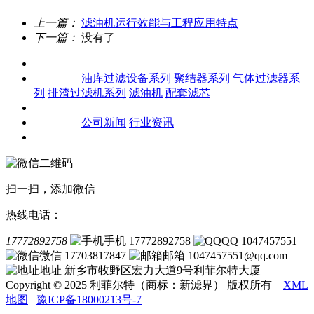
上一篇：
滤油机运行效能与工程应用特点
下一篇：
没有了
关于我们
产品中心
油库过滤设备系列
聚结器系列
气体过滤器系
列
排渣过滤机系列
滤油机
配套滤芯
客户案例
新闻资讯
公司新闻
行业资讯
联系我们
扫一扫，添加微信
热线电话：
17772892758
手机 17772892758
QQ 1047457551
微信 17703817847
邮箱 1047457551@qq.com
地址 新乡市牧野区宏力大道9号利菲尔特大厦
Copyright © 2025 利菲尔特（商标：新滤界） 版权所有
XML
地图
豫ICP备18000213号-7