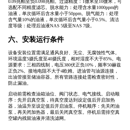
0.09兆帕至负0.098兆帕。过滤精度：1微米至10微米，可
选配不同精度滤芯。脱水能力：处理含水量1000ppm的
油液，单次循环后含水量小于50ppm。脱气能力：处理
含气量10%的油液，单次循环后含气量小于0.5%。清洁
度等级：处理后油液NAS 5级至NAS 7级。
六、安装运行条件
设备安装位置需满足通风良好、无尘、无腐蚀性气体。
环境温度5摄氏度至40摄氏度，相对湿度不大于85%。电
源要求：三相四线制，电压380伏正负10%，频率50赫兹
正负2%。接地电阻不大于4欧姆。进油管与油源连接，
出油管接至储油容器。所有管路连接处需检查密封性，
防止漏油。
启动前需检查油箱油位、阀门状态、电气接线。启动顺
序：先开启真空泵，待真空度达到设定值后开启加热
器，油温升至设定值后开启油泵。停机顺序：先关闭油
泵，再关闭加热器，最后关闭真空泵。停机后需排空真
空罐内残留油液并清洗滤网。