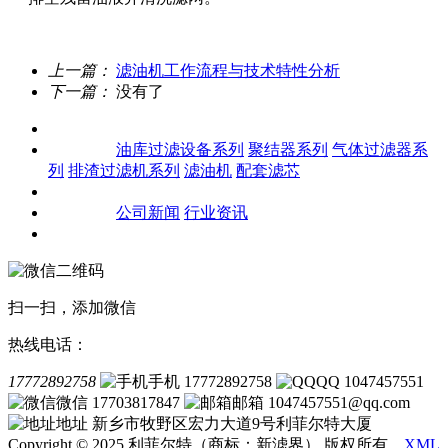
上一篇：
滤油机工作流程与技术特性分析
下一篇：
没有了
关于我们
产品中心
油库过滤设备系列
聚结器系列
气体过滤器系
列
排渣过滤机系列
滤油机
配套滤芯
客户案例
新闻资讯
公司新闻
行业资讯
联系我们
扫一扫，添加微信
热线电话：
17772892758
手机 17772892758
QQ 1047457551
微信 17703817847
邮箱 1047457551@qq.com
地址 新乡市牧野区宏力大道9号利菲尔特大厦
Copyright © 2025 利菲尔特（商标：新滤界） 版权所有
XML