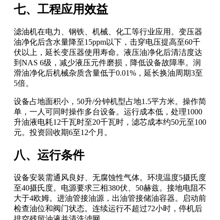
七、工程应用效益
滤油机在电力、钢铁、机械、化工等行业应用。变压器
油净化后含水量降至15ppm以下，击穿电压提高至60千
伏以上，延长变压器使用寿命。液压油净化后清洁度达
到NAS 6级，减少液压元件磨损，降低设备故障率。润
滑油净化后机械杂质含量低于0.01%，延长换油周期3至
5倍。
设备占地面积小，50升/分钟机型占地1.5平方米。操作简
单，一人可同时操作多台设备。运行成本低，处理1000
升油液电耗12千瓦时至20千瓦时，滤芯成本约50元至100
元。投资回收期6至12个月。
八、运行条件
设备安装需通风良好、无腐蚀性气体。环境温度5摄氏度
至40摄氏度。电源要求三相380伏、50赫兹。接地电阻不
大于4欧姆。进油管接油源，出油管接储油容器。启动前
检查油位和阀门状态。连续运行不超过72小时，停机后
排空残留油液并清洗滤网。