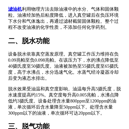
滤油机
利用物理方法去除油液中的水分、气体和固体颗
粒。油液经加热后粘度降低，进入真空罐后在负压环境
下水分和气体逸出，再通过滤材截留固体颗粒。整个过
程不改变油液的化学性质，不添加任何化学药剂。
二、脱水功能
设备脱水依靠真空蒸发原理。真空罐工作压力维持在负
0.09兆帕至负0.098兆帕。在该压力下，水的沸点降低至
40摄氏度至50摄氏度。油液被加热至55摄氏度至65摄氏
度，高于水沸点，水分迅速气化。水蒸气经冷凝器冷却
后变为液态水排出。
脱水效果受油温和真空度影响。油温每升高5摄氏度，脱
水速度提高约15%。真空度每升高0.005兆帕，水沸点降
低约3摄氏度。设备处理含水量800ppm至1200ppm的油
液，单次循环后含水量降至50ppm以下。处理含水量
300ppm以下的油液，单次循环可达20ppm以下。
三、脱气功能