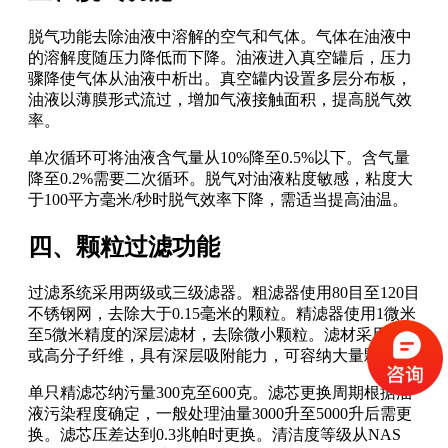
脱气功能去除油液中溶解的空气和气体。气体在油液中
的溶解度随压力降低而下降。油液进入真空罐后，压力
骤降使气体从油液中析出。真空罐内设置多层分布板，
油液以薄膜形式流过，增加气液接触面积，提高脱气效
率。
单次循环可将油液含气量从10%降至0.5%以下。含气量
降至0.2%需要二次循环。脱气对油液粘度敏感，粘度大
于100平方毫米/秒时脱气效率下降，需适当提高油温。
四、颗粒过滤功能
过滤系统采用两级或三级滤器。粗滤器使用80目至120目
不锈钢网，去除大于0.15毫米的颗粒。精滤器使用1微米
至5微米精度的深层滤材，去除微小颗粒。滤材采用玻纤
或高分子纤维，具有深层吸附能力，可容纳大量颗粒。
单只精滤芯纳污量300克至600克。滤芯更换周期根据油
液污染程度确定，一般处理油量3000升至5000升后需更
换。滤芯压差达到0.3兆帕时更换。清洁度等级从NAS