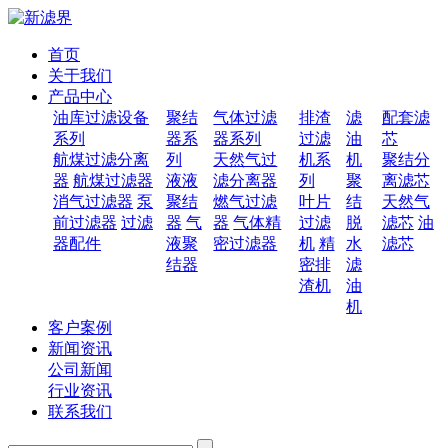
首页
关于我们
产品中心
油库过滤设备
聚结
气体过滤
排渣
滤
配套滤
系列
器系
器系列
过滤
油
芯
航煤过滤分离
列
天然气过
机系
机
聚结分
器
航煤过滤器
液液
滤分离器
列
聚
离滤芯
消气过滤器
泵
聚结
燃气过滤
叶片
结
天然气
前过滤器
过滤
器
气
器
气体精
过滤
脱
滤芯
油
器配件
液聚
密过滤器
机
精
水
滤芯
结器
密排
滤
渣机
油
机
客户案例
新闻资讯
公司新闻
行业资讯
联系我们