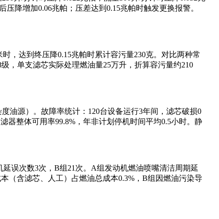
压降增加0.06兆帕；压差达到0.15兆帕时触发更换报警。
5微米时，达到终压降0.15兆帕时累计容污量230克。对比两种常
 8级，单支滤芯实际处理燃油量25万升，折算容污量约210
染度油源）。故障率统计：120台设备运行3年间，滤芯破损0
器整体可用率99.8%，年非计划停机时间平均0.5小时。静
机延误次数3次，B组21次。A组发动机燃油喷嘴清洁周期延
护成本（含滤芯、人工）占燃油总成本0.3%，B组因燃油污染导