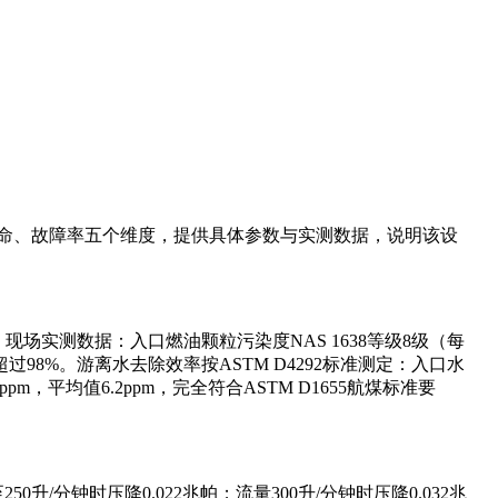
命、故障率五个维度，提供具体参数与实测数据，说明该设
%。现场实测数据：入口燃油颗粒污染度NAS 1638等级8级（每
率超过98%。游离水去除效率按ASTM D4292标准测定：入口水
pm，平均值6.2ppm，完全符合ASTM D1655航煤标准要
/分钟时压降0.022兆帕；流量300升/分钟时压降0.032兆