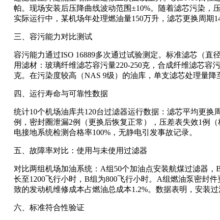
帕。现场安装后压降曲线波动范围±10%。随着滤芯污染，压降
实际运行中，某机场年处理燃油量150万升，滤芯更换周期14
三、容污能力对比测试
容污能力通过ISO 16889多次通过试验测定。标准滤芯（直径1
用滤材：玻璃纤维滤芯容污量220-250克，合成纤维滤芯容污
克。在污染度较高（NAS 9级）的油库，单支滤芯处理量降至
四、运行寿命与可靠性数据
统计10个机场油库共120台过滤器运行数据：滤芯平均更换
例，密封圈泄漏2例（更换后恢复正常），压差表失效1例（校
电接地系统检测合格率100%，无静电引发事故记录。
五、故障率对比：使用与未使用过滤器
对比两组机场加油系统：A组50个加油点安装航煤过滤器，B
长至1200飞行小时，B组为800飞行小时。A组燃油泵密封
致的发动机维修成本占燃油总成本1.2%。数据表明，安装过
六、标准符合性验证