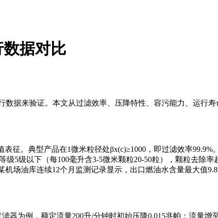
行数据对比
行数据来验证。本文从过滤效率、压降特性、容污能力、运行寿
表征。典型产品在1微米粒径处βx(c)≥1000，即过滤效率99.9
降至等级5级以下（每100毫升含3-5微米颗粒20-50粒），颗粒去除
5%。某机场油库连续12个月监测记录显示，出口燃油水含量最大值9.8p
例，额定流量200升/分钟时初始压降0.015兆帕；流量增至250升