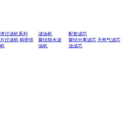
排渣过滤机系列
滤油机
配套滤芯
叶片过滤机
精密排
聚结脱水滤
聚结分离滤芯
天然气滤芯
渣机
油机
油滤芯