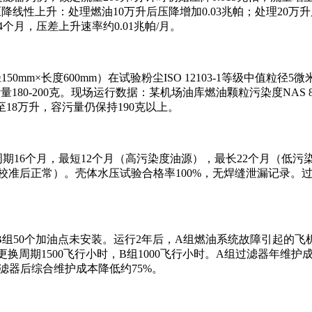
线性上升：处理燃油10万升后压降增加0.03兆帕；处理20万升后
个月，压差上升速率约0.01兆帕/月。
50mm×长度600mm）在试验粉尘ISO 12103-1等级中值粒径
量180-200克。现场运行数据：某机场油库燃油颗粒污染度NAS
18万升，容污量仍保持190克以上。
周期16个月，最短12个月（高污染度油源），最长22个月（低污
准后正常）。壳体水压试验合格率100%，无焊缝泄漏记录。过滤
组50个加油点未安装。运行2年后，A组燃油系统故障引起的飞
件更换周期1500飞行小时，B组1000飞行小时。A组过滤器年维
滤器后综合维护成本降低约75%。